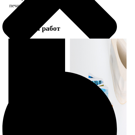
печать фото 10х10
19
Примеры работ