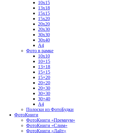
10х15
13х18
15х15
15х20
20х20
20х30
30х30
30х40
А4
Фото в рамке
10х10
10×15
13×18
15×15
15×20
20×20
20×30
30×30
30×40
A4
Полоски из ФотоБудки
ФотоКниги
ФотоКниги «Премиум»
ФотоКниги «Слим»
ФотоКниги «Лайт»