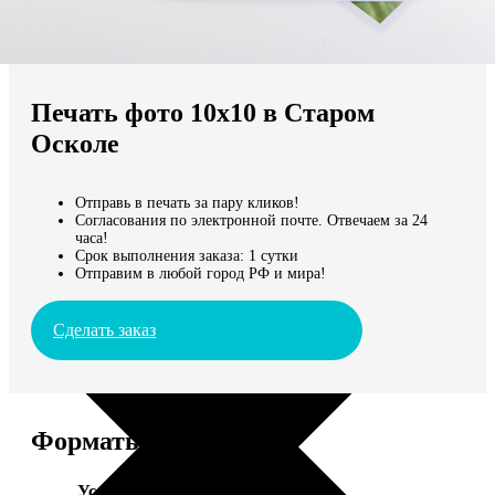
Не нашли Ваш город?
Мы доставляем по всему миру
Печать фото 10х10 в Старом
Продолжить без города
Осколе
Отправь в печать за пару кликов!
Согласования по электронной почте. Отвечаем за 24
часа!
Срок выполнения заказа: 1 сутки
Отправим в любой город РФ и мира!
Сделать заказ
Форматы и цены
Услуга
Цена, руб.