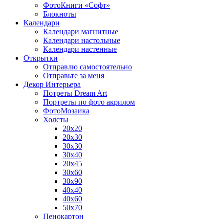
ФотоКниги «Софт»
Блокноты
Календари
Календари магнитные
Календари настольные
Календари настенные
Открытки
Отправлю самостоятельно
Отправьте за меня
Декор Интерьера
Потреты Dream Art
Портреты по фото акрилом
ФотоМозаика
Холсты
20х20
20х30
30х30
30х40
20х45
30х60
30х90
40х40
40х60
50х70
Пенокартон