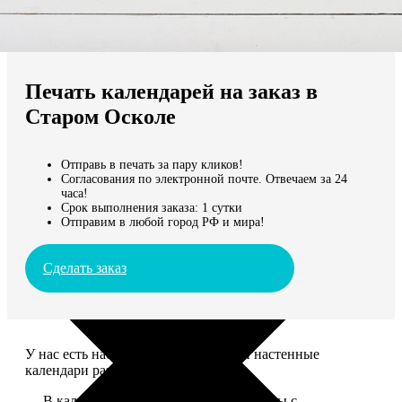
Не нашли Ваш город?
Мы доставляем по всему миру
Печать календарей на заказ в
Продолжить без города
Старом Осколе
Отправь в печать за пару кликов!
Согласования по электронной почте. Отвечаем за 24
часа!
Срок выполнения заказа: 1 сутки
Отправим в любой город РФ и мира!
Сделать заказ
У нас есть настольные, магнитные и настенные
календари разных размеров.
— В календаре 13 листов: обложка+листы с