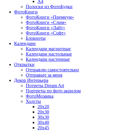
A4
Полоски из ФотоБудки
ФотоКниги
ФотоКниги «Премиум»
ФотоКниги «Слим»
ФотоКниги «Лайт»
ФотоКниги «Софт»
Блокноты
Календари
Календари магнитные
Календари настольные
Календари настенные
Открытки
Отправлю самостоятельно
Отправьте за меня
Декор Интерьера
Потреты Dream Art
Портреты по фото акрилом
ФотоМозаика
Холсты
20х20
20х30
30х30
30х40
20х45