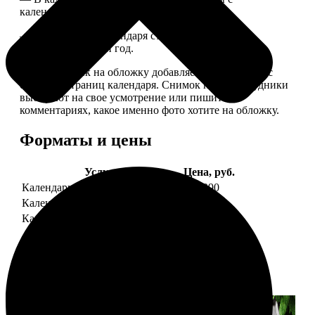
календарной сеткой.
— Обложка для календаря стандартная, дизайн
обновляем каждый год.
— В кружочек на обложку добавляем фотографию с
одной из страниц календаря. Снимок наши сотрудники
выбирают на свое усмотрение или пишите в
комментариях, какое именно фото хотите на обложку.
Форматы и цены
Услуга
Цена, руб.
Календарь настенный
от 1290
Календарь "домик"
890
Календарь магнитный отрывной
от 790
Примеры работ