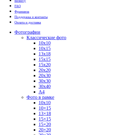
Бизнесу
FAQ
Франшиза
Поддержка и контакты
Оплата и доставка
Фотографии
Классические фото
10х10
10х15
13х18
15х15
15х20
20х20
20х30
30х30
30х40
А4
Фото в рамке
10х10
10×15
13×18
15×15
15×20
20×20