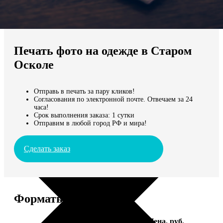
Не нашли Ваш город?
Мы доставляем по всему миру
Печать фото на одежде в Старом
Продолжить без города
Осколе
Отправь в печать за пару кликов!
Согласования по электронной почте. Отвечаем за 24
часа!
Срок выполнения заказа: 1 сутки
Отправим в любой город РФ и мира!
Сделать заказ
Форматы и цены
Услуга
Цена, руб.