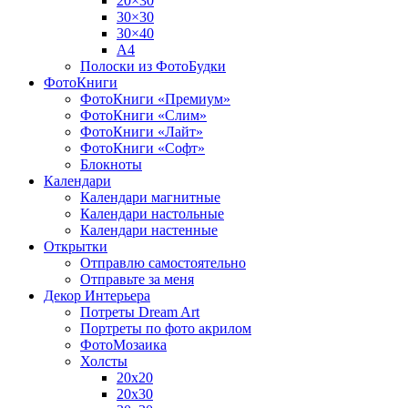
20×30
30×30
30×40
A4
Полоски из ФотоБудки
ФотоКниги
ФотоКниги «Премиум»
ФотоКниги «Слим»
ФотоКниги «Лайт»
ФотоКниги «Софт»
Блокноты
Календари
Календари магнитные
Календари настольные
Календари настенные
Открытки
Отправлю самостоятельно
Отправьте за меня
Декор Интерьера
Потреты Dream Art
Портреты по фото акрилом
ФотоМозаика
Холсты
20х20
20х30