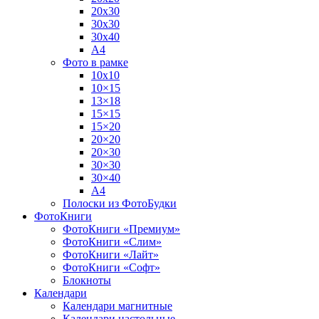
20х30
30х30
30х40
А4
Фото в рамке
10х10
10×15
13×18
15×15
15×20
20×20
20×30
30×30
30×40
A4
Полоски из ФотоБудки
ФотоКниги
ФотоКниги «Премиум»
ФотоКниги «Слим»
ФотоКниги «Лайт»
ФотоКниги «Софт»
Блокноты
Календари
Календари магнитные
Календари настольные