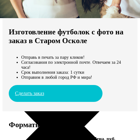
Не нашли Ваш город?
Мы доставляем по всему миру
Изготовление футболок с фото на
Продолжить без города
заказ в Старом Осколе
Отправь в печать за пару кликов!
Согласования по электронной почте. Отвечаем за 24
часа!
Срок выполнения заказа: 1 сутки
Отправим в любой город РФ и мира!
Сделать заказ
Форматы и цены
Услуга
Цена, руб.