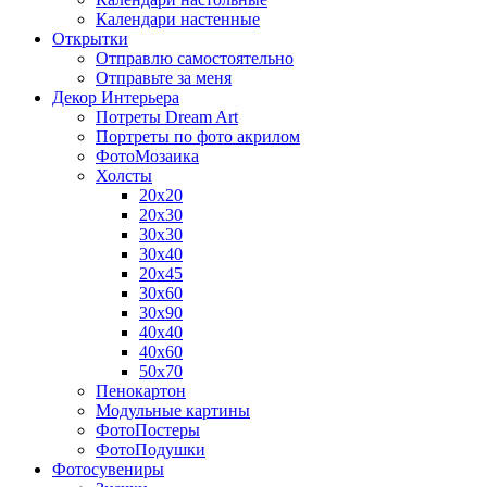
Календари настенные
Открытки
Отправлю самостоятельно
Отправьте за меня
Декор Интерьера
Потреты Dream Art
Портреты по фото акрилом
ФотоМозаика
Холсты
20х20
20х30
30х30
30х40
20х45
30х60
30х90
40х40
40х60
50х70
Пенокартон
Модульные картины
ФотоПостеры
ФотоПодушки
Фотоcувениры