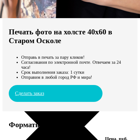
Не нашли Ваш город?
Мы доставляем по всему миру
Печать фото на холсте 40х60 в
Продолжить без города
Старом Осколе
Отправь в печать за пару кликов!
Согласования по электронной почте. Отвечаем за 24
часа!
Срок выполнения заказа: 1 сутки
Отправим в любой город РФ и мира!
Сделать заказ
Форматы и цены
Услуга
Цена, руб.