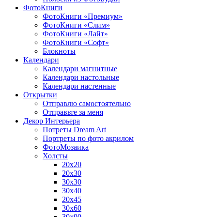
ФотоКниги
ФотоКниги «Премиум»
ФотоКниги «Слим»
ФотоКниги «Лайт»
ФотоКниги «Софт»
Блокноты
Календари
Календари магнитные
Календари настольные
Календари настенные
Открытки
Отправлю самостоятельно
Отправьте за меня
Декор Интерьера
Потреты Dream Art
Портреты по фото акрилом
ФотоМозаика
Холсты
20х20
20х30
30х30
30х40
20х45
30х60
30х90