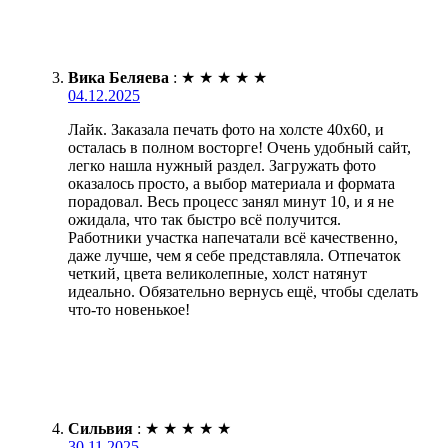
Вика Беляева
:
★
★
★
★
★
04.12.2025
Лайк. Заказала печать фото на холсте 40х60, и
осталась в полном восторге! Очень удобный сайт,
легко нашла нужный раздел. Загружать фото
оказалось просто, а выбор материала и формата
порадовал. Весь процесс занял минут 10, и я не
ожидала, что так быстро всё получится.
Работники участка напечатали всё качественно,
даже лучше, чем я себе представляла. Отпечаток
четкий, цвета великолепные, холст натянут
идеально. Обязательно вернусь ещё, чтобы сделать
что-то новенькое!
Сильвия
:
★
★
★
★
★
30.11.2025