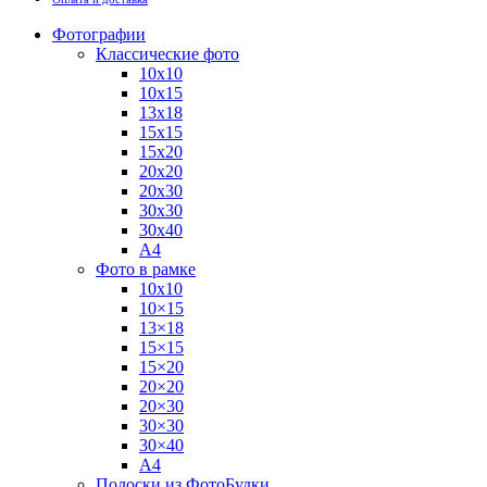
Фотографии
Классические фото
10х10
10х15
13х18
15х15
15х20
20х20
20х30
30х30
30х40
А4
Фото в рамке
10х10
10×15
13×18
15×15
15×20
20×20
20×30
30×30
30×40
A4
Полоски из ФотоБудки