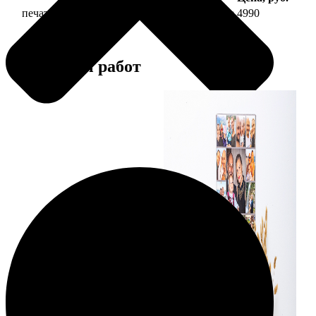
печать фото на холсте 40х60 на подрамнике
4990
Примеры работ