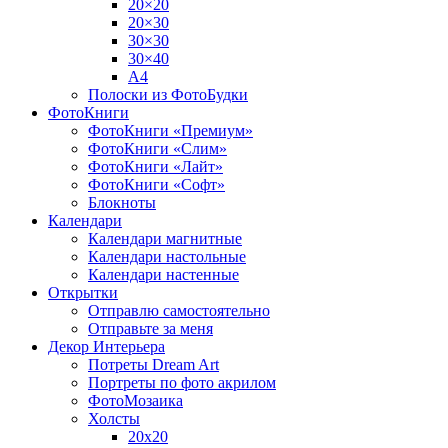
20×20
20×30
30×30
30×40
A4
Полоски из ФотоБудки
ФотоКниги
ФотоКниги «Премиум»
ФотоКниги «Слим»
ФотоКниги «Лайт»
ФотоКниги «Софт»
Блокноты
Календари
Календари магнитные
Календари настольные
Календари настенные
Открытки
Отправлю самостоятельно
Отправьте за меня
Декор Интерьера
Потреты Dream Art
Портреты по фото акрилом
ФотоМозаика
Холсты
20х20