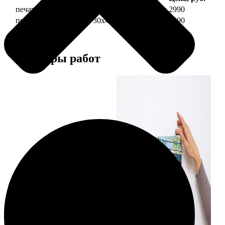
печать фото на холсте 30х40 на подрамнике
2990
печать фото на холсте 30х40 в раме
5490
Примеры работ