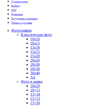
Сделаем за вас
Бизнесу
FAQ
Франшиза
Поддержка и контакты
Оплата и доставка
Фотографии
Классические фото
10х10
10х15
13х18
15х15
15х20
20х20
20х30
30х30
30х40
А4
Фото в рамке
10х10
10×15
13×18
15×15
15×20