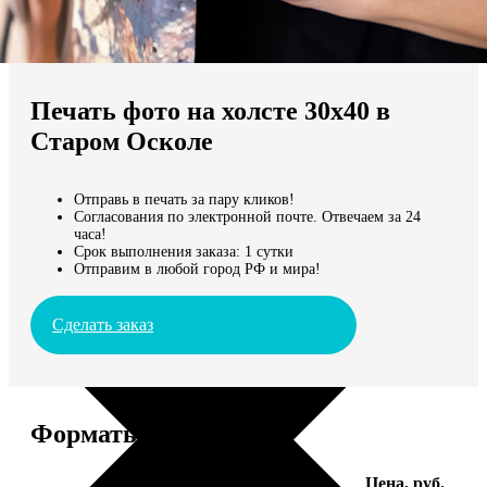
Не нашли Ваш город?
Мы доставляем по всему миру
Печать фото на холсте 30х40 в
Продолжить без города
Старом Осколе
Отправь в печать за пару кликов!
Согласования по электронной почте. Отвечаем за 24
часа!
Срок выполнения заказа: 1 сутки
Отправим в любой город РФ и мира!
Сделать заказ
Форматы и цены
Услуга
Цена, руб.