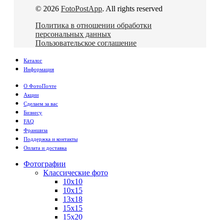
© 2026
FotoPostApp
. All rights reserved
Политика в отношении обработки
персональных данных
Пользовательское соглашение
Каталог
Информация
О ФотоПочте
Акции
Сделаем за вас
Бизнесу
FAQ
Франшиза
Поддержка и контакты
Оплата и доставка
Фотографии
Классические фото
10х10
10х15
13х18
15х15
15х20