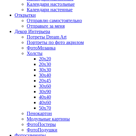
Календари настольные
Календари настенные
Открытки
Отправлю самостоятельно
Отправьте за меня
Декор Интерьера
Потреты Dream Art
Портреты по фото акрилом
ФотоМозаика
Холсты
20х20
20х30
30х30
30х40
20х45
30х60
30х90
40х40
40х60
50х70
Пенокартон
Модульные картины
ФотоПостеры
ФотоПодушки
Фотоcувениры