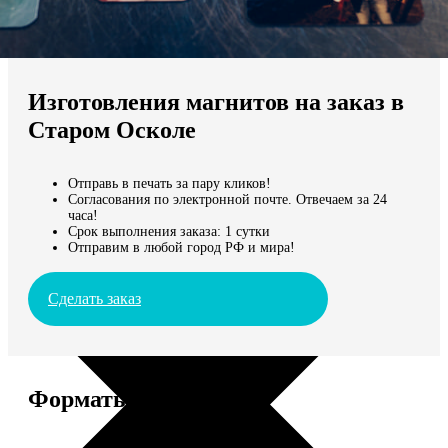
Не нашли Ваш город?
Мы доставляем по всему миру
Изготовления магнитов на заказ в
Продолжить без города
Старом Осколе
Отправь в печать за пару кликов!
Согласования по электронной почте. Отвечаем за 24
часа!
Срок выполнения заказа: 1 сутки
Отправим в любой город РФ и мира!
Сделать заказ
Форматы и цены
Услуга
Цена, руб.