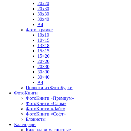
20х20
20х30
30х30
30х40
А4
Фото в рамке
10х10
10×15
13×18
15×15
15×20
20×20
20×30
30×30
30×40
A4
Полоски из ФотоБудки
ФотоКниги
ФотоКниги «Премиум»
ФотоКниги «Слим»
ФотоКниги «Лайт»
ФотоКниги «Софт»
Блокноты
Календари
Календари магнитные