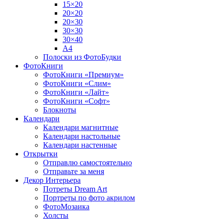
15×20
20×20
20×30
30×30
30×40
A4
Полоски из ФотоБудки
ФотоКниги
ФотоКниги «Премиум»
ФотоКниги «Слим»
ФотоКниги «Лайт»
ФотоКниги «Софт»
Блокноты
Календари
Календари магнитные
Календари настольные
Календари настенные
Открытки
Отправлю самостоятельно
Отправьте за меня
Декор Интерьера
Потреты Dream Art
Портреты по фото акрилом
ФотоМозаика
Холсты