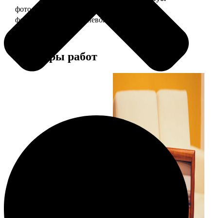
фото 20х30 в деревянной рамке
990
фото 20х30 в алюминиевой рамке
2490
Примеры работ