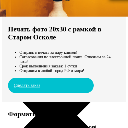
Не нашли Ваш город?
Мы доставляем по всему миру
Печать фото 20х30 с рамкой в
Продолжить без города
Старом Осколе
Отправь в печать за пару кликов!
Согласования по электронной почте. Отвечаем за 24
часа!
Срок выполнения заказа: 1 сутки
Отправим в любой город РФ и мира!
Сделать заказ
Форматы и цены
Услуга
Цена, руб.