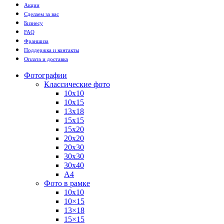
Акции
Сделаем за вас
Бизнесу
FAQ
Франшиза
Поддержка и контакты
Оплата и доставка
Фотографии
Классические фото
10х10
10х15
13х18
15х15
15х20
20х20
20х30
30х30
30х40
А4
Фото в рамке
10х10
10×15
13×18
15×15