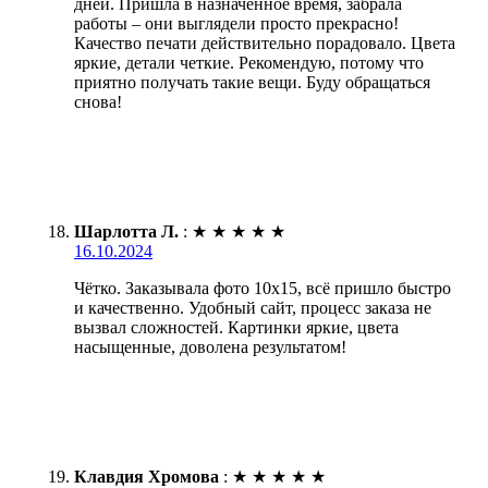
дней. Пришла в назначенное время, забрала
работы – они выглядели просто прекрасно!
Качество печати действительно порадовало. Цвета
яркие, детали четкие. Рекомендую, потому что
приятно получать такие вещи. Буду обращаться
снова!
Шарлотта Л.
:
★
★
★
★
★
16.10.2024
Чётко. Заказывала фото 10х15, всё пришло быстро
и качественно. Удобный сайт, процесс заказа не
вызвал сложностей. Картинки яркие, цвета
насыщенные, доволена результатом!
Клавдия Хромова
:
★
★
★
★
★