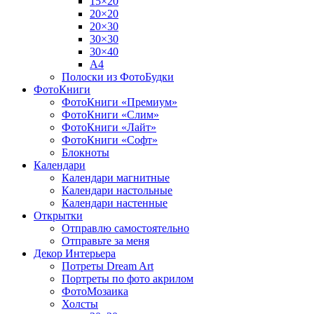
15×20
20×20
20×30
30×30
30×40
A4
Полоски из ФотоБудки
ФотоКниги
ФотоКниги «Премиум»
ФотоКниги «Слим»
ФотоКниги «Лайт»
ФотоКниги «Софт»
Блокноты
Календари
Календари магнитные
Календари настольные
Календари настенные
Открытки
Отправлю самостоятельно
Отправьте за меня
Декор Интерьера
Потреты Dream Art
Портреты по фото акрилом
ФотоМозаика
Холсты