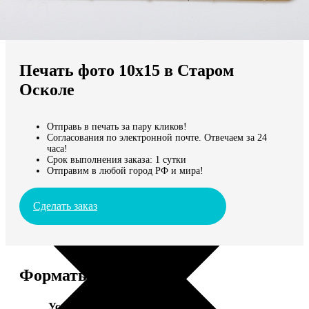
Не нашли Ваш город?
Мы доставляем по всему миру
Печать фото 10х15 в Старом
Продолжить без города
Осколе
Отправь в печать за пару кликов!
Согласования по электронной почте. Отвечаем за 24
часа!
Срок выполнения заказа: 1 сутки
Отправим в любой город РФ и мира!
Сделать заказ
Форматы и цены
Услуга
Цена, руб.