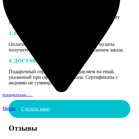
2. МАКЕТ
В процессе подготовки заказа к печати наши
специалисты могут связаться с Вами по указанному
телефону или email для согласования деталей.
3. ИЗГОТОВЛЕНИЕ
Оплатите заказ банковской картой. После оплаты
получите подтверждение на email с описанием заказа.
4. ДОСТАВКА И ОПЛАТА
Подарочный сертификат мы отправляем на email,
указанный при оформлении заказа. Сертификаты с
акциями не суммируются.
Определение...
Меню
Сделать заказ
Отзывы