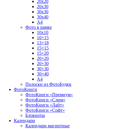
20х20
20х30
30х30
30х40
А4
Фото в рамке
10х10
10×15
13×18
15×15
15×20
20×20
20×30
30×30
30×40
A4
Полоски из ФотоБудки
ФотоКниги
ФотоКниги «Премиум»
ФотоКниги «Слим»
ФотоКниги «Лайт»
ФотоКниги «Софт»
Блокноты
Календари
Календари магнитные