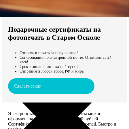
Не нашли Ваш город?
Мы доставляем по всему миру
Подарочные сертификаты на
Продолжить без города
фотопечать в Старом Осколе
Отправь в печать за пару кликов!
Согласования по электронной почте. Отвечаем за 24
часа!
Срок выполнения заказа: 1 сутки
Отправим в любой город РФ и мира!
Сделать заказ
Электронные подарочные сертификаты можно
оформить на сумму от 1 000 до 25 000 рублей.
Сертификат вы сможете отправить по e-mail. Быстро и