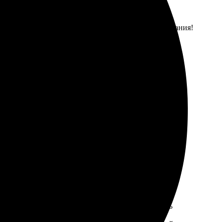
й интерфейс для заказа. Результат превзошёл ожидания!
ть и загрузить фото. Получила отличный результат,
ыслимые стандарты. Оформление на сайте оказалось