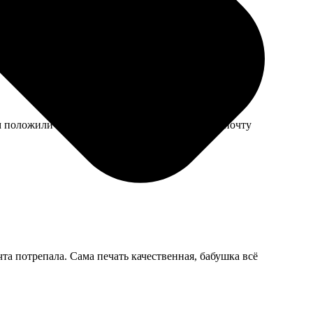
м положили в почтовый ящик, не пришлось на почту
та потрепала. Сама печать качественная, бабушка всё