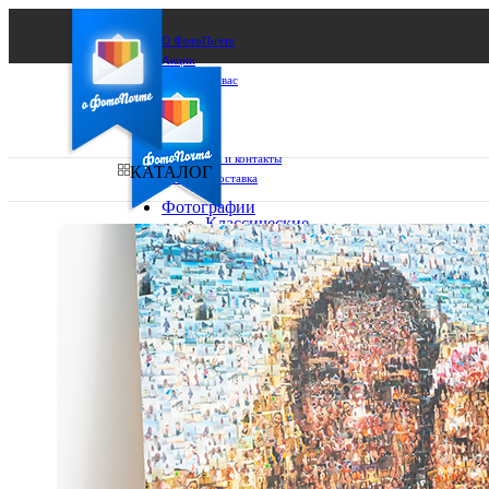
О ФотоПочте
Акции
Сделаем за вас
Бизнесу
FAQ
Франшиза
Поддержка и контакты
КАТАЛОГ
Оплата и доставка
Фотографии
Классические
фото
Ваш город:
10х10
10х15
Ваш регион доставки
13х18
15х15
Выберите из списка:
15х20
20х20
20х30
30х30
30х40
А4
Фото
в