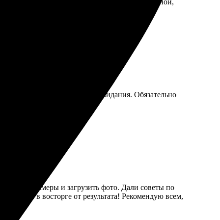
е, качество великолепное. Упаковка была надежной,
не. Результат превзошел все ожидания. Обязательно
 выбрать размеры и загрузить фото. Дали советы по
высоте. Я в восторге от результата! Рекомендую всем,