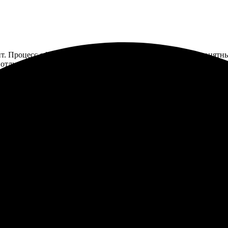
йт. Процесс оформления оказался простым и интуитивно понятны
 отличные, цвета яркие. Качество на высоте, а цена очень прия
учшие. Оставили заявку на создание мозаики. Процесс оказалс
итог впечатлил. Упаковка пришла целой, без повреждений. Резу
сохранить воспоминания.