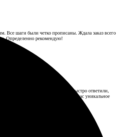
м. Все шаги были четко прописаны. Ждала заказ всего
тная. Определенно рекомендую!
я простым и быстрым. Менеджеры быстро ответили,
льтат превзошел ожидания. Теперь у нас уникальное