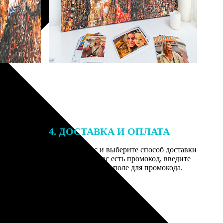
4. ДОСТАВКА И ОПЛАТА
той. После
Введите адрес и выберите способ доставки
 на email с
заказа. Если у вас есть промокод, введите
вим заказ
его в специальное поле для промокода.
мером для