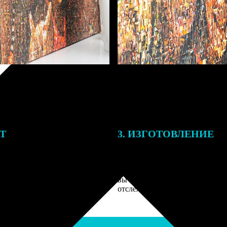
ЕТ
3. ИЗГОТОВЛЕНИЕ
подготовки заказа к печати
Оплатите заказ банковской кар
алисты могут связаться с Вами
оплаты получите подтверждение
му телефону или email для
описанием заказа. Когда отпра
я деталей.
вы получите письмо с трек-но
отслеживания.