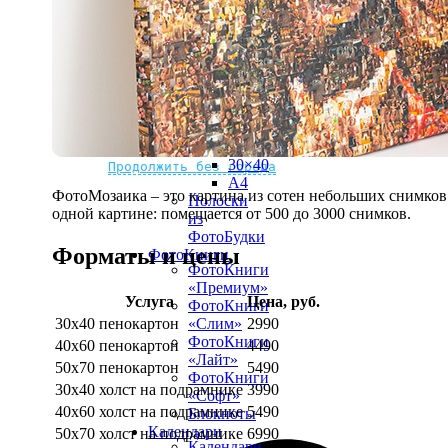
рамке
10х10
10×15
13×18
15×15
15×20
20×20
20×30
Не нашли Ваш город?
Мы доставляем по всему миру
30×30
30×40
Продолжить без города
A4
ФотоМозаика – это картина из сотен небольших снимков.
Полоски
одной картине: помещается от 500 до 3000 снимков.
из
ФотоБудки
Форматы и цены
ФотоКниги
ФотоКниги
«Премиум»
Услуга
Цена, руб.
ФотоКниги
30х40 пенокартон
2990
«Слим»
ФотоКниги
40х60 пенокартон
4490
«Лайт»
50х70 пенокартон
5490
ФотоКниги
30х40 холст на подрамнике
3990
«Софт»
40х60 холст на подрамнике
5490
Блокноты
Календари
50х70 холст на подрамнике
6990
Календари