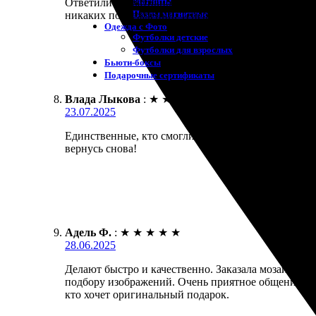
Магниты
Ответили оперативно, уточнили детали. Доставка з
Пазлы магнитные
никаких повреждений. Теперь порадуем друзей та
Одежда с Фото
Футболки детские
Футболки для взрослых
Бьюти-боксы
Подарочные сертификаты
Влада Лыкова
:
★
★
★
★
★
23.07.2025
Единственные, кто смогли создать отличную мозаик
вернусь снова!
Адель Ф.
:
★
★
★
★
★
28.06.2025
Делают быстро и качественно. Заказала мозаичный 
подбору изображений. Очень приятное общение с ме
кто хочет оригинальный подарок.