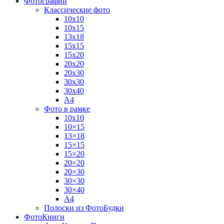
Фотографии
Классические фото
10х10
10х15
13х18
15х15
15х20
20х20
20х30
30х30
30х40
А4
Фото в рамке
10х10
10×15
13×18
15×15
15×20
20×20
20×30
30×30
30×40
A4
Полоски из ФотоБудки
ФотоКниги