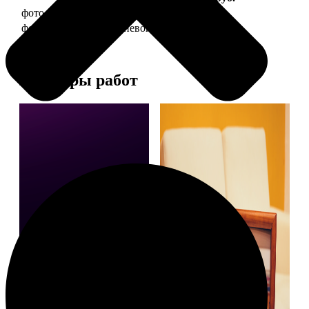
фото 10х15 в деревянной рамке
340
фото 10х15 в алюминиевой рамке
1490
Примеры работ