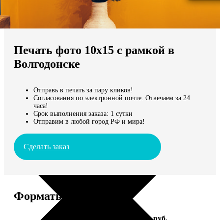
Не нашли Ваш город?
Мы доставляем по всему миру
Печать фото 10х15 с рамкой в
Продолжить без города
Волгодонске
Отправь в печать за пару кликов!
Согласования по электронной почте. Отвечаем за 24
часа!
Срок выполнения заказа: 1 сутки
Отправим в любой город РФ и мира!
Сделать заказ
Форматы и цены
Услуга
Цена, руб.