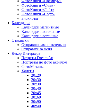
ФотоКниги «Премиум»
ФотоКниги «Слим»
ФотоКниги «Лайт»
ФотоКниги «Софт»
Блокноты
Календари
Календари магнитные
Календари настольные
Календари настенные
Открытки
Отправлю самостоятельно
Отправьте за меня
Декор Интерьера
Потреты Dream Art
Портреты по фото акрилом
ФотоМозаика
Холсты
20х20
20х30
30х30
30х40
20х45
30х60
30х90
40х40