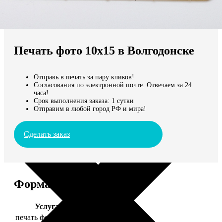
Не нашли Ваш город?
Мы доставляем по всему миру
Печать фото 10х15 в Волгодонске
Продолжить без города
Отправь в печать за пару кликов!
Согласования по электронной почте. Отвечаем за 24
часа!
Срок выполнения заказа: 1 сутки
Отправим в любой город РФ и мира!
Сделать заказ
Форматы и цены
Услуга
Цена, руб.
печать фото 10х15
24