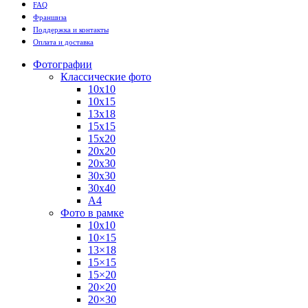
FAQ
Франшиза
Поддержка и контакты
Оплата и доставка
Фотографии
Классические фото
10х10
10х15
13х18
15х15
15х20
20х20
20х30
30х30
30х40
А4
Фото в рамке
10х10
10×15
13×18
15×15
15×20
20×20
20×30