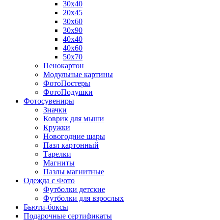
30х40
20х45
30х60
30х90
40х40
40х60
50х70
Пенокартон
Модульные картины
ФотоПостеры
ФотоПодушки
Фотоcувениры
Значки
Коврик для мыши
Кружки
Новогодние шары
Пазл картонный
Тарелки
Магниты
Пазлы магнитные
Одежда с Фото
Футболки детские
Футболки для взрослых
Бьюти-боксы
Подарочные сертификаты