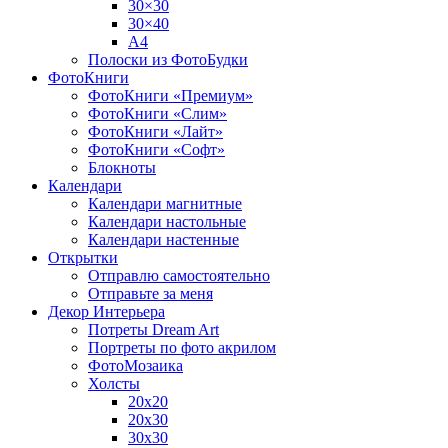
30×30
30×40
A4
Полоски из ФотоБудки
ФотоКниги
ФотоКниги «Премиум»
ФотоКниги «Слим»
ФотоКниги «Лайт»
ФотоКниги «Софт»
Блокноты
Календари
Календари магнитные
Календари настольные
Календари настенные
Открытки
Отправлю самостоятельно
Отправьте за меня
Декор Интерьера
Потреты Dream Art
Портреты по фото акрилом
ФотоМозаика
Холсты
20х20
20х30
30х30