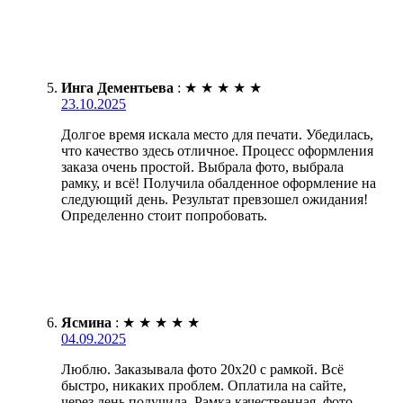
Инга Дементьева
:
★
★
★
★
★
23.10.2025
Долгое время искала место для печати. Убедилась,
что качество здесь отличное. Процесс оформления
заказа очень простой. Выбрала фото, выбрала
рамку, и всё! Получила обалденное оформление на
следующий день. Результат превзошел ожидания!
Определенно стоит попробовать.
Ясмина
:
★
★
★
★
★
04.09.2025
Люблю. Заказывала фото 20х20 с рамкой. Всё
быстро, никаких проблем. Оплатила на сайте,
через день получила. Рамка качественная, фото