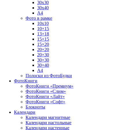
30х30
30х40
А4
Фото в рамке
10х10
10×15
13×18
15×15
15×20
20×20
20×30
30×30
30×40
A4
Полоски из ФотоБудки
ФотоКниги
ФотоКниги «Премиум»
ФотоКниги «Слим»
ФотоКниги «Лайт»
ФотоКниги «Софт»
Блокноты
Календари
Календари магнитные
Календари настольные
Календари настенные