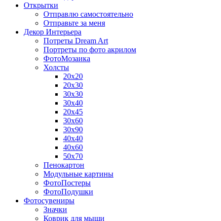
Открытки
Отправлю самостоятельно
Отправьте за меня
Декор Интерьера
Потреты Dream Art
Портреты по фото акрилом
ФотоМозаика
Холсты
20х20
20х30
30х30
30х40
20х45
30х60
30х90
40х40
40х60
50х70
Пенокартон
Модульные картины
ФотоПостеры
ФотоПодушки
Фотоcувениры
Значки
Коврик для мыши