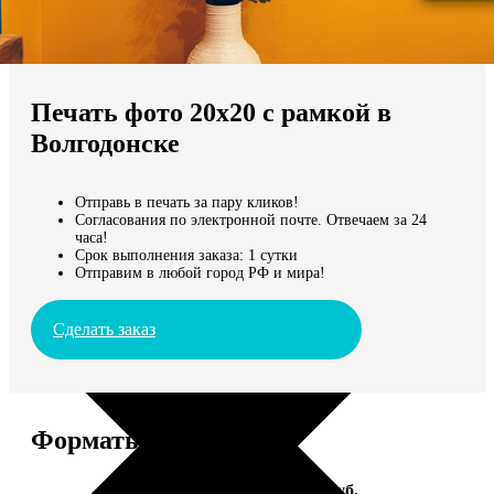
Не нашли Ваш город?
Мы доставляем по всему миру
Печать фото 20х20 с рамкой в
Продолжить без города
Волгодонске
Отправь в печать за пару кликов!
Согласования по электронной почте. Отвечаем за 24
часа!
Срок выполнения заказа: 1 сутки
Отправим в любой город РФ и мира!
Сделать заказ
Форматы и цены
Услуга
Цена, руб.