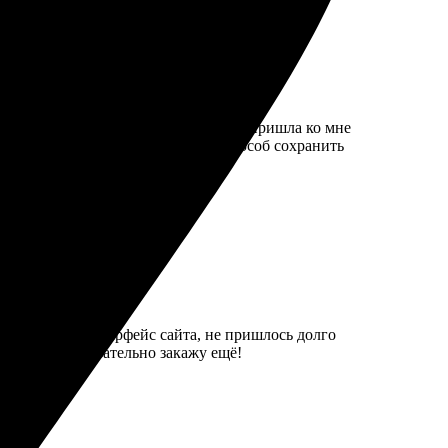
ет. Ждала всего пару дней, и книга пришла ко мне
ь. Убедилась, что это отличный способ сохранить
ился простой интерфейс сайта, не пришлось долго
реждений. Обязательно закажу ещё!