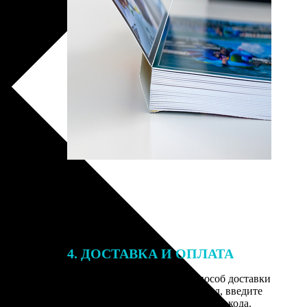
4. ДОСТАВКА И ОПЛАТА
той. После
Введите адрес и выберите способ доставки
 на email с
заказа. Если у вас есть промокод, введите
вим заказ
его в специальное поле для промокода.