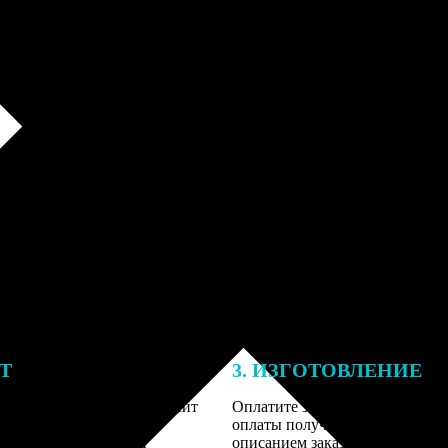
ЕТ
3. ИЗГОТОВЛЕНИЕ
тоимость ФотоКниги зависит
Оплатите заказ банковской кар
ва страниц. В процессе
оплаты получите подтверждение
заказа к печати наши
описанием заказа. Когда отпра