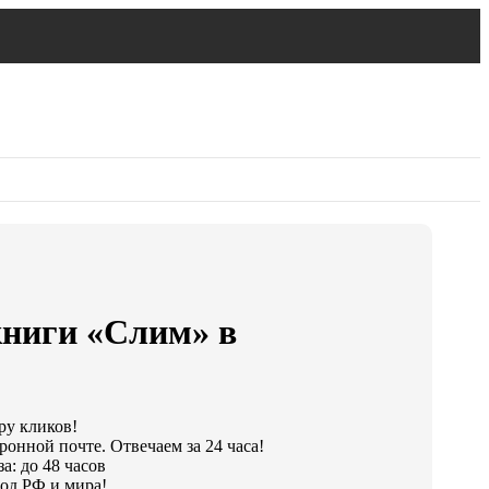
книги «Слим» в
ру кликов!
ронной почте. Отвечаем за 24 часа!
а: до 48 часов
од РФ и мира!