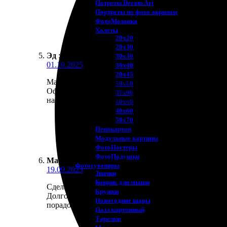
Потреты Dream Art
Портреты по фото акрилом
ФотоМозаика
Холсты
20х20
20х30
Эд
:
★
★
★
★
★
30х30
01.10.2025
30х40
20х45
Магазин приятно удивил качеством услуг. Заказал
30х60
Оформление заказа прошло быстро и без проблем. По
30х90
насыщенные. Обязательно закажу ещё!
40х40
40х60
50х70
Пенокартон
Модульные картины
ФотоПостеры
ФотоПодушки
Марианна Фокина
:
★
★
★
★
★
Фотоcувениры
19.09.2025
Значки
Коврик для мыши
Сделали шикарную фотокнигу! Процесс оказался пр
Кружки
Долго колебалась с макетом, но служба поддержки 
Новогодние шары
порадовало оформление, цвета яркие и насыщенные
Пазл картонный
Тарелки