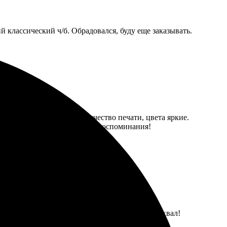
 классический ч/б. Обрадовался, буду еще заказывать.
ержек. Приятно удивило качество печати, цвета яркие.
дую тем, кто хочет сохранить воспоминания!
ормила онлайн. Качество печати выше всяких похвал!
омендую всем!