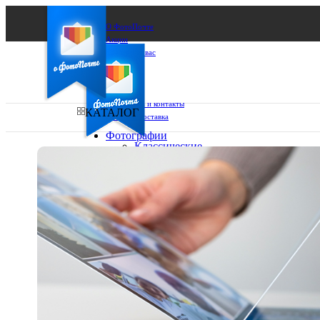
О ФотоПочте
Акции
Сделаем за вас
Бизнесу
FAQ
Франшиза
Поддержка и контакты
КАТАЛОГ
Оплата и доставка
Фотографии
Классические
фото
Ваш город:
10х10
10х15
Ваш регион доставки
13х18
15х15
Выберите из списка:
15х20
20х20
20х30
30х30
30х40
А4
Фото
в