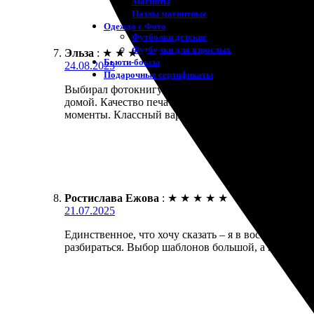
Магниты
Пазлы магнитные
Одежда с Фото
Футболки детские
Футболки для взрослых
Эльза
:
★
★
★
★
★
Бьюти-боксы
24.08.2025
Подарочные сертификаты
Выбирал фотокнигу для своих воспоминаний. Процес
домой. Качество печати на высоте, цвета яркие и 
моменты. Классный вариант для подарка!
Ростислава Ежова
:
★
★
★
★
★
21.07.2025
Единственное, что хочу сказать – я в восторге! За
разбираться. Выбор шаблонов большой, а качество