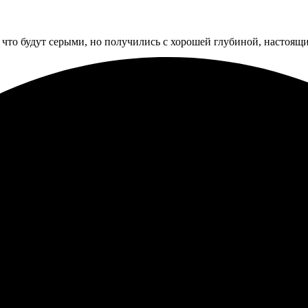
 что будут серыми, но получились с хорошей глубиной, настоящий
ё выглядит стильно и аккуратно. Всё быстро обработали, без зад
потеряла. Получила заказ в срок, аккуратно упаковано. Рекомен
се сделали быстро. Весь процесс очень прост: выбрала фото, оф
оставили вовремя, без проблем. Обязательно закажу снова, рек