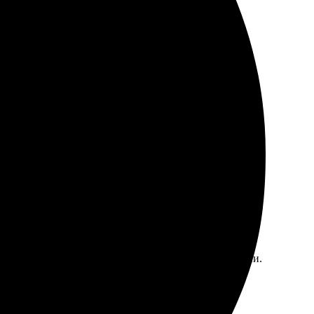
остым. Шаблоны разнообразные, очень удобно.
ровне, все целое. Печать порадовала, цвета яркие и
сны. Начала с выбора формата, загрузила фотографии.
. Качество печати и материалов на высоте! Очень