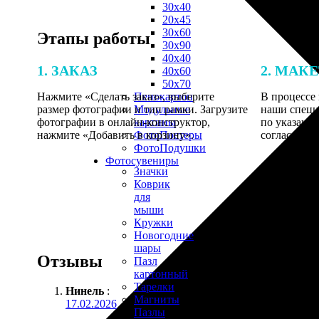
30х40
20х45
30х60
Этапы работы
30х90
40х40
1. ЗАКАЗ
2. МАК
40х60
50х70
Нажмите «Сделать заказ», выберите
В процессе 
Пенокартон
размер фотографии и тип рамки. Загрузите
наши специ
Модульные
фотографии в онлайн-конструктор,
по указанно
картины
нажмите «Добавить в корзину».
согласовани
ФотоПостеры
ФотоПодушки
Фотоcувениры
Значки
Коврик
для
мыши
Кружки
Новогодние
шары
Отзывы
Пазл
картонный
Тарелки
Нинель
:
Магниты
17.02.2026
Пазлы