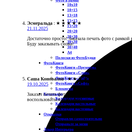
Фото в рамке
10х10
10×15
13×18
15×15
Эсмеральда
:
★
★
★
★
★
15×20
21.11.2025
20×20
20×30
Достаточно просто! Заказала печать фото с рамкой
30×30
Буду заказывать снова!
30×40
A4
Полоски из ФотоБудки
ФотоКниги
ФотоКниги «Премиум»
ФотоКниги «Слим»
ФотоКниги «Лайт»
Саша Коновалов
:
★
★
★
★
★
ФотоКниги «Софт»
19.10.2025
Блокноты
Календари
Заказал печать фото с рамкой. Очень порадовала с
Календари магнитные
воспользоваться услугами.
Календари настольные
Календари настенные
Открытки
Отправлю самостоятельно
Отправьте за меня
Декор Интерьера