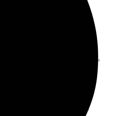
во на высоте, рекомендую.
л на сайте, все интуитивно понятно. Работу выполнили
 вернусь за новыми заказами!
о отлично, всё аккуратно и красиво. Рекомендую!