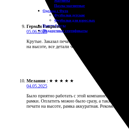
Магниты
Пазлы магнитные
Одежда с Фото
Футболки детские
Футболки для взрослых
Бьюти-боксы
Герман Гаврилов
:
★
★
★
★
★
Подарочные сертификаты
05.06.2025
Крутые. Заказал печать фото 15х15 с рамкой. Проц
на высоте, все детали четкие. Упаковка аккуратна
Мелания
:
★
★
★
★
★
04.05.2025
Было приятно работать с этой компанией. Заказала
рамки. Оплатить можно было сразу, а также предло
печати на высоте, рамка аккуратная. Рекомендую 