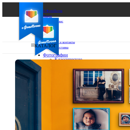
О ФотоПочте
Акции
Сделаем за вас
Бизнесу
FAQ
Франшиза
Поддержка и контакты
КАТАЛОГ
Оплата и доставка
Фотографии
Классические
фото
Ваш город:
10х10
10х15
Ваш регион доставки
13х18
15х15
Выберите из списка:
15х20
20х20
20х30
30х30
30х40
А4
Фото
в