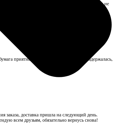
ел в помятой картонной трубке, к счастью, постер не
бумага приятная. Только доставка немного задержалась,
ия заказа, доставка пришла на следующий день.
ндую всем друзьям, обязательно вернусь снова!