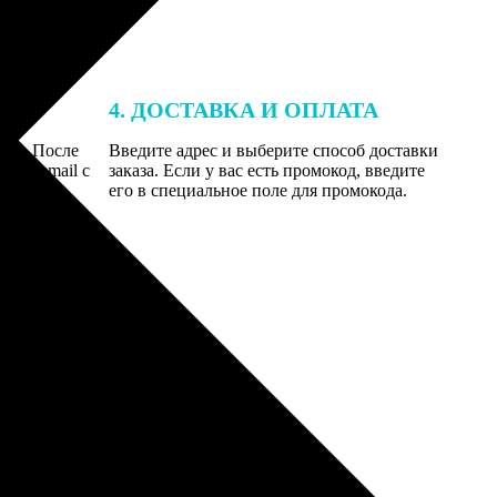
4. ДОСТАВКА И ОПЛАТА
той. После
Введите адрес и выберите способ доставки
 на email с
заказа. Если у вас есть промокод, введите
вим заказ
его в специальное поле для промокода.
мером для