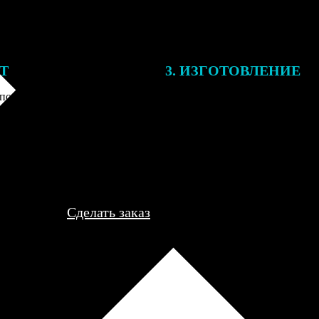
ЕТ
3. ИЗГОТОВЛЕНИЕ
подготовки заказа к печати
Оплатите заказ банковской кар
алисты могут связаться с Вами
оплаты получите подтверждение
му телефону или email для
описанием заказа. Когда отпра
я деталей.
вы получите письмо с трек-но
отслеживания.
Сделать заказ