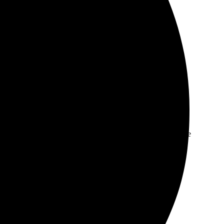
о. Оформление было простым, а результат превзошёл
рал размер. Результат превзошел ожидания, не могу не