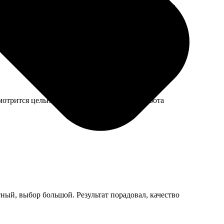
агнит показался мне тонковатым, боюсь, что может
мотрится цельно, стыки почти не видны. Работа
ный, выбор большой. Результат порадовал, качество