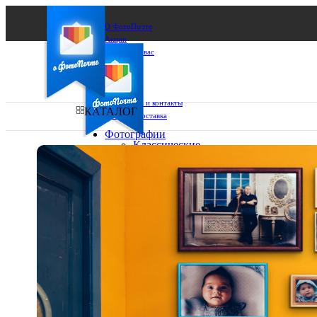
О ФотоПочте
Акции
Сделаем за вас
Бизнесу
FAQ
Франшиза
Поддержка и контакты
КАТАЛОГ
Оплата и доставка
Фотографии
Классические
фото
Ваш город:
10х10
10х15
Ваш регион доставки
13х18
15х15
Выберите из списка:
15х20
20х20
20х30
30х30
30х40
А4
Фото
в