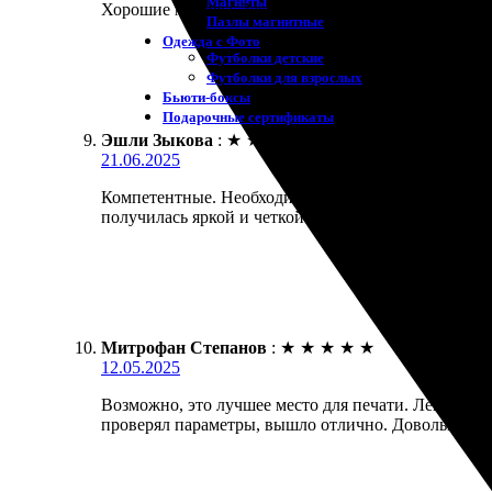
Магниты
Хорошие мастера. Заказал печать фото 10х10 с рамк
Пазлы магнитные
Одежда с Фото
Футболки детские
Футболки для взрослых
Бьюти-боксы
Подарочные сертификаты
Эшли Зыкова
:
★
★
★
★
★
21.06.2025
Компетентные. Необходима была печать фото 10х10 с
получилась яркой и четкой. Рамка аккуратная, всё
Митрофан Степанов
:
★
★
★
★
★
12.05.2025
Возможно, это лучшее место для печати. Легко выб
проверял параметры, вышло отлично. Довольный ре