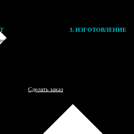
ЕТ
3. ИЗГОТОВЛЕНИЕ
подготовки заказа к печати
Оплатите заказ банковской кар
алисты могут связаться с Вами
оплаты получите подтверждение
му телефону или email для
описанием заказа. Когда отпра
я деталей.
вы получите письмо с трек-но
отслеживания.
Сделать заказ