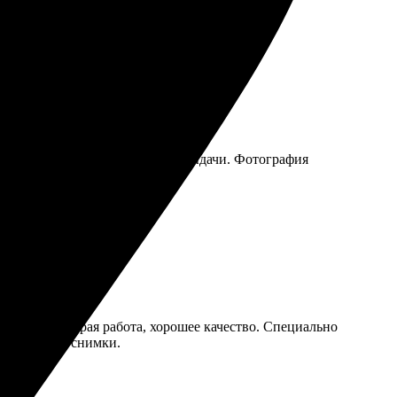
ство, остался доволен.
рез пару дней забрала в пункте выдачи. Фотография
нировал. Быстрая работа, хорошее качество. Специально
нит хорошие снимки.