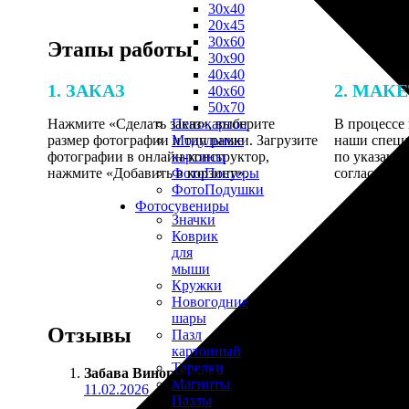
30х40
20х45
30х60
Этапы работы
30х90
40х40
1. ЗАКАЗ
2. МАК
40х60
50х70
Нажмите «Сделать заказ», выберите
В процессе 
Пенокартон
размер фотографии и тип рамки. Загрузите
наши специ
Модульные
фотографии в онлайн-конструктор,
по указанно
картины
нажмите «Добавить в корзину».
согласовани
ФотоПостеры
ФотоПодушки
Фотоcувениры
Значки
Коврик
для
мыши
Кружки
Новогодние
шары
Отзывы
Пазл
картонный
Тарелки
Забава Виноградова
:
Магниты
11.02.2026
Пазлы