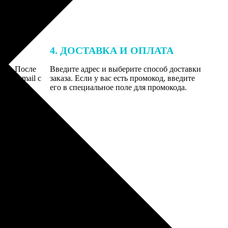
4. ДОСТАВКА И ОПЛАТА
той. После
Введите адрес и выберите способ доставки
 на email с
заказа. Если у вас есть промокод, введите
вим заказ
его в специальное поле для промокода.
мером для