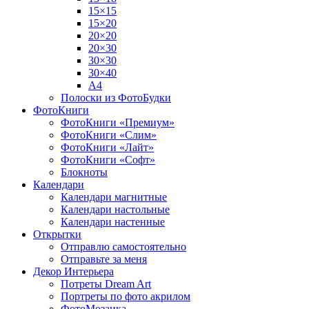
15×15
15×20
20×20
20×30
30×30
30×40
A4
Полоски из ФотоБудки
ФотоКниги
ФотоКниги «Премиум»
ФотоКниги «Слим»
ФотоКниги «Лайт»
ФотоКниги «Софт»
Блокноты
Календари
Календари магнитные
Календари настольные
Календари настенные
Открытки
Отправлю самостоятельно
Отправьте за меня
Декор Интерьера
Потреты Dream Art
Портреты по фото акрилом
ФотоМозаика