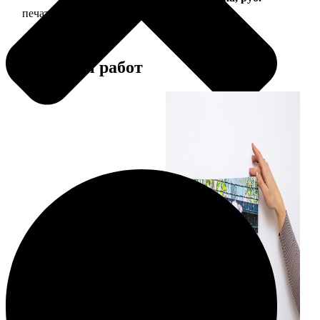
печать фото на холсте с подрамником
2490
Примеры работ