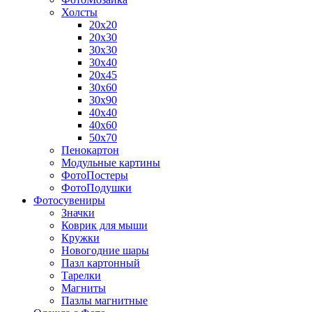
Холсты
20х20
20х30
30х30
30х40
20х45
30х60
30х90
40х40
40х60
50х70
Пенокартон
Модульные картины
ФотоПостеры
ФотоПодушки
Фотоcувениры
Значки
Коврик для мыши
Кружки
Новогодние шары
Пазл картонный
Тарелки
Магниты
Пазлы магнитные