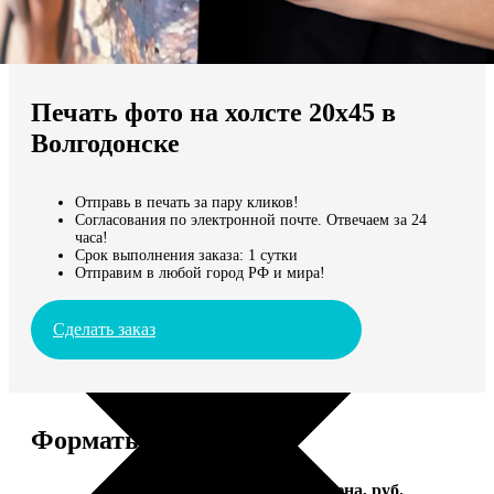
Не нашли Ваш город?
Мы доставляем по всему миру
Печать фото на холсте 20х45 в
Продолжить без города
Волгодонске
Отправь в печать за пару кликов!
Согласования по электронной почте. Отвечаем за 24
часа!
Срок выполнения заказа: 1 сутки
Отправим в любой город РФ и мира!
Сделать заказ
Форматы и цены
Услуга
Цена, руб.