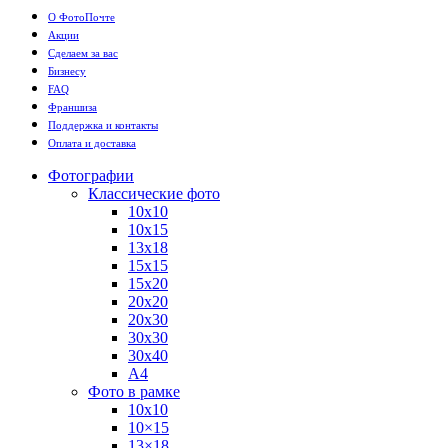
О ФотоПочте
Акции
Сделаем за вас
Бизнесу
FAQ
Франшиза
Поддержка и контакты
Оплата и доставка
Фотографии
Классические фото
10х10
10х15
13х18
15х15
15х20
20х20
20х30
30х30
30х40
А4
Фото в рамке
10х10
10×15
13×18