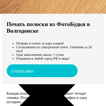
Не нашли Ваш город?
Мы доставляем по всему миру
Печать полоски из ФотоБудки в
Продолжить без города
Волгодонске
Отправь в печать за пару кликов!
Согласования по электронной почте. Отвечаем за 24
часа!
Срок выполнения заказа: 1 сутки
Отправим в любой город РФ и мира!
Сделать заказ
Каждая полоска размером 5*20 содержит четыре
снимка. Полоски объединяют фотографии в одну
историю.