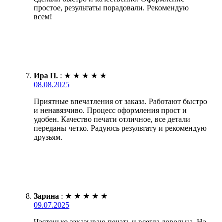
простое, результаты порадовали. Рекомендую
всем!
Ира П.
:
★
★
★
★
★
08.08.2025
Приятные впечатления от заказа. Работают быстро
и ненавязчиво. Процесс оформления прост и
удобен. Качество печати отличное, все детали
переданы четко. Радуюсь результату и рекомендую
друзьям.
Зарина
:
★
★
★
★
★
09.07.2025
Частенько заказываю печать и всегда довольна. На