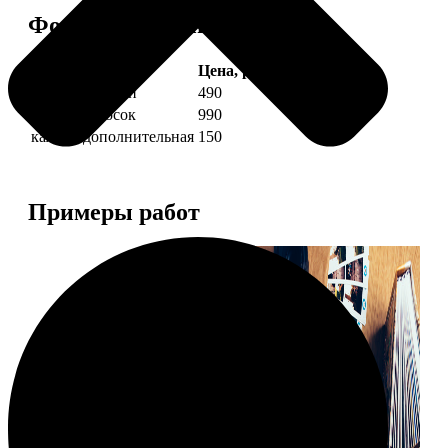
Форматы и цены
Услуга
Цена, руб.
4 фото полоски
490
8 фото полосок
990
каждая дополнительная
150
Примеры работ