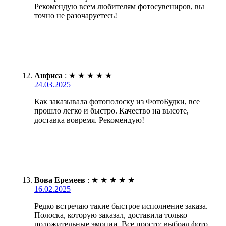
Рекомендую всем любителям фотосувениров, вы
точно не разочаруетесь!
Анфиса
:
★
★
★
★
★
24.03.2025
Как заказывала фотополоску из ФотоБудки, все
прошло легко и быстро. Качество на высоте,
доставка вовремя. Рекомендую!
Вова Еремеев
:
★
★
★
★
★
16.02.2025
Редко встречаю такие быстрое исполнение заказа.
Полоска, которую заказал, доставила только
положительные эмоции. Все просто: выбрал фото,