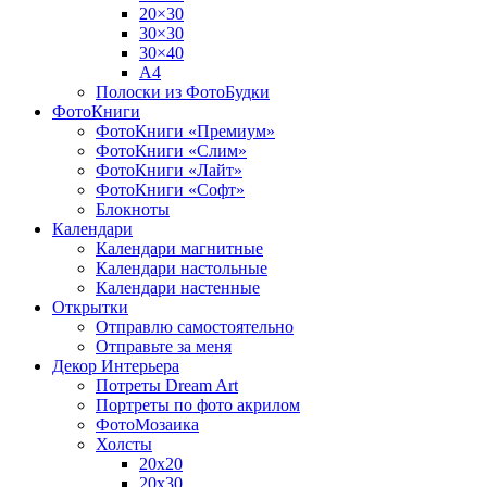
20×30
30×30
30×40
A4
Полоски из ФотоБудки
ФотоКниги
ФотоКниги «Премиум»
ФотоКниги «Слим»
ФотоКниги «Лайт»
ФотоКниги «Софт»
Блокноты
Календари
Календари магнитные
Календари настольные
Календари настенные
Открытки
Отправлю самостоятельно
Отправьте за меня
Декор Интерьера
Потреты Dream Art
Портреты по фото акрилом
ФотоМозаика
Холсты
20х20
20х30