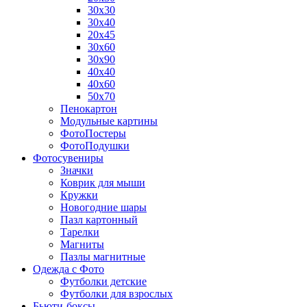
30х30
30х40
20х45
30х60
30х90
40х40
40х60
50х70
Пенокартон
Модульные картины
ФотоПостеры
ФотоПодушки
Фотоcувениры
Значки
Коврик для мыши
Кружки
Новогодние шары
Пазл картонный
Тарелки
Магниты
Пазлы магнитные
Одежда с Фото
Футболки детские
Футболки для взрослых
Бьюти-боксы