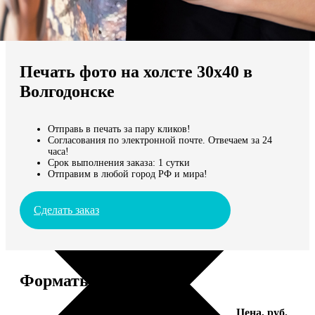
Не нашли Ваш город?
Мы доставляем по всему миру
Печать фото на холсте 30х40 в
Продолжить без города
Волгодонске
Отправь в печать за пару кликов!
Согласования по электронной почте. Отвечаем за 24
часа!
Срок выполнения заказа: 1 сутки
Отправим в любой город РФ и мира!
Сделать заказ
Форматы и цены
Услуга
Цена, руб.