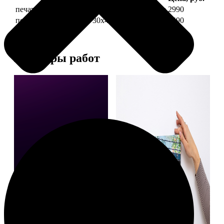
печать фото на холсте 30х40 на подрамнике
2990
печать фото на холсте 30х40 в раме
5490
Примеры работ