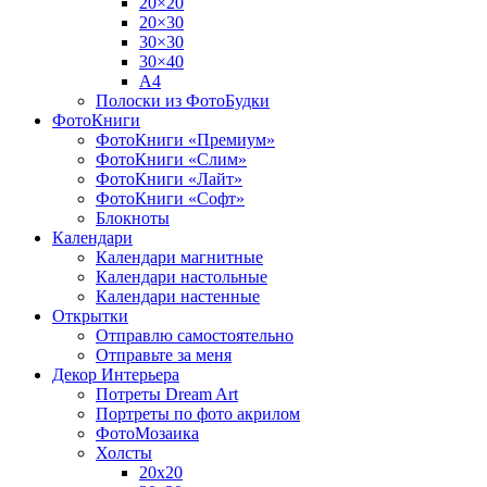
20×20
20×30
30×30
30×40
A4
Полоски из ФотоБудки
ФотоКниги
ФотоКниги «Премиум»
ФотоКниги «Слим»
ФотоКниги «Лайт»
ФотоКниги «Софт»
Блокноты
Календари
Календари магнитные
Календари настольные
Календари настенные
Открытки
Отправлю самостоятельно
Отправьте за меня
Декор Интерьера
Потреты Dream Art
Портреты по фото акрилом
ФотоМозаика
Холсты
20х20