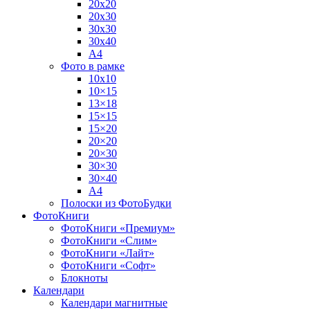
20х20
20х30
30х30
30х40
А4
Фото в рамке
10х10
10×15
13×18
15×15
15×20
20×20
20×30
30×30
30×40
A4
Полоски из ФотоБудки
ФотоКниги
ФотоКниги «Премиум»
ФотоКниги «Слим»
ФотоКниги «Лайт»
ФотоКниги «Софт»
Блокноты
Календари
Календари магнитные