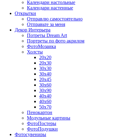
Календари настольные
Календари настенные
Открытки
Отправлю самостоятельно
Отправьте за меня
Декор Интерьера
Потреты Dream Art
Портреты по фото акрилом
ФотоМозаика
Холсты
20х20
20х30
30х30
30х40
20х45
30х60
30х90
40х40
40х60
50х70
Пенокартон
Модульные картины
ФотоПостеры
ФотоПодушки
Фотоcувениры