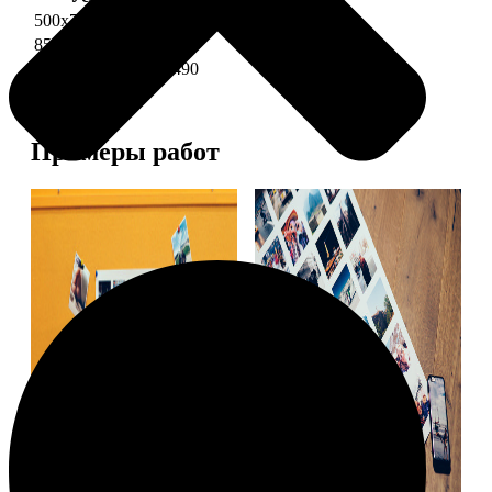
500х700 глянец
2490
850х600 глянец
3490
1200х850 глянец
5490
Примеры работ