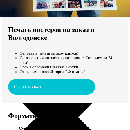
Не нашли Ваш город?
Мы доставляем по всему миру
Печать постеров на заказ в
Продолжить без города
Волгодонске
Отправь в печать за пару кликов!
Согласования по электронной почте. Отвечаем за 24
часа!
Срок выполнения заказа: 1 сутки
Отправим в любой город РФ и мира!
Сделать заказ
Форматы и цены
Услуга
Цена, руб.