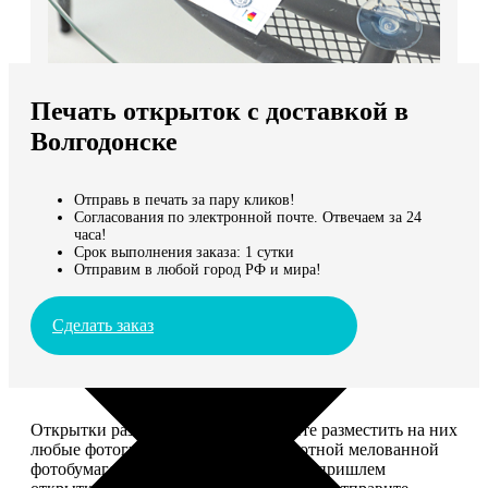
Не нашли Ваш город?
Мы доставляем по всему миру
Печать открыток с доставкой в
Продолжить без города
Волгодонске
Отправь в печать за пару кликов!
Согласования по электронной почте. Отвечаем за 24
часа!
Срок выполнения заказа: 1 сутки
Отправим в любой город РФ и мира!
Сделать заказ
Открытки размером 10*15, вы можете разместить на них
любые фотографии. Печатаем на плотной мелованной
фотобумаге плотностью 300 г/м2. Мы пришлем