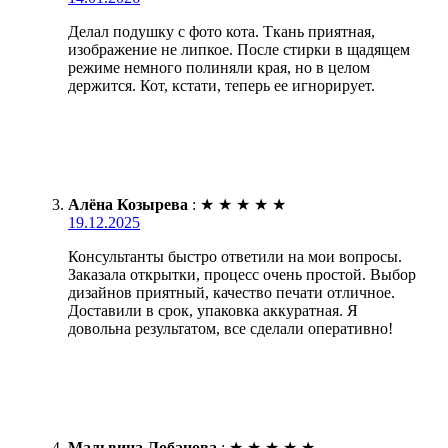
Делал подушку с фото кота. Ткань приятная,
изображение не липкое. После стирки в щадящем
режиме немного полиняли края, но в целом
держится. Кот, кстати, теперь ее игнорирует.
Алёна Козырева
:
★
★
★
★
★
19.12.2025
Консультанты быстро ответили на мои вопросы.
Заказала открытки, процесс очень простой. Выбор
дизайнов приятный, качество печати отличное.
Доставили в срок, упаковка аккуратная. Я
довольна результатом, все сделали оперативно!
Мальвина Лобанова
:
★
★
★
★
★