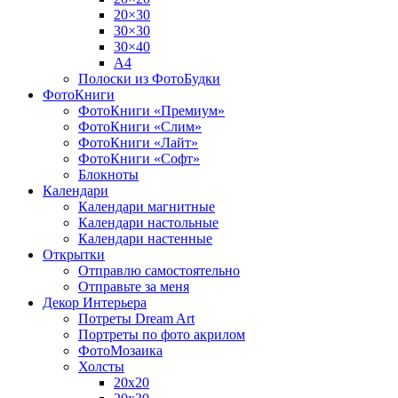
20×30
30×30
30×40
A4
Полоски из ФотоБудки
ФотоКниги
ФотоКниги «Премиум»
ФотоКниги «Слим»
ФотоКниги «Лайт»
ФотоКниги «Софт»
Блокноты
Календари
Календари магнитные
Календари настольные
Календари настенные
Открытки
Отправлю самостоятельно
Отправьте за меня
Декор Интерьера
Потреты Dream Art
Портреты по фото акрилом
ФотоМозаика
Холсты
20х20