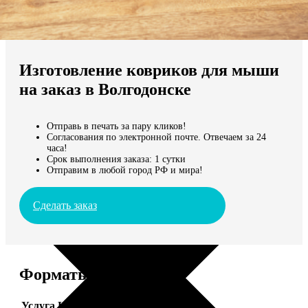
Не нашли Ваш город?
Мы доставляем по всему миру
Изготовление ковриков для мыши
Продолжить без города
на заказ в Волгодонске
Отправь в печать за пару кликов!
Согласования по электронной почте. Отвечаем за 24
часа!
Срок выполнения заказа: 1 сутки
Отправим в любой город РФ и мира!
Сделать заказ
Форматы и цены
Услуга
Цена, руб.