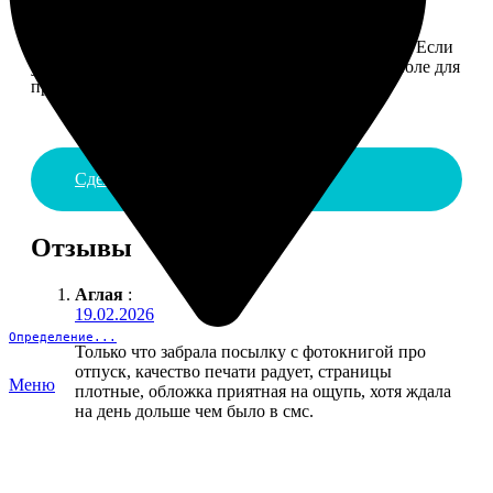
4. ДОСТАВКА И ОПЛАТА
Введите адрес и выберите способ доставки заказа. Если
у вас есть промокод, введите его в специальное поле для
промокода.
Сделать заказ
Отзывы
Аглая
:
19.02.2026
Определение...
Только что забрала посылку с фотокнигой про
отпуск, качество печати радует, страницы
Меню
плотные, обложка приятная на ощупь, хотя ждала
на день дольше чем было в смс.