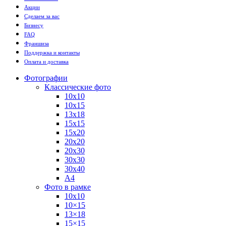
Акции
Сделаем за вас
Бизнесу
FAQ
Франшиза
Поддержка и контакты
Оплата и доставка
Фотографии
Классические фото
10х10
10х15
13х18
15х15
15х20
20х20
20х30
30х30
30х40
А4
Фото в рамке
10х10
10×15
13×18
15×15