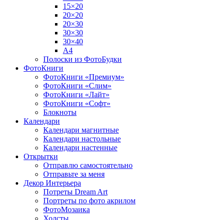
15×20
20×20
20×30
30×30
30×40
A4
Полоски из ФотоБудки
ФотоКниги
ФотоКниги «Премиум»
ФотоКниги «Слим»
ФотоКниги «Лайт»
ФотоКниги «Софт»
Блокноты
Календари
Календари магнитные
Календари настольные
Календари настенные
Открытки
Отправлю самостоятельно
Отправьте за меня
Декор Интерьера
Потреты Dream Art
Портреты по фото акрилом
ФотоМозаика
Холсты