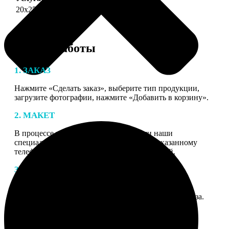
20х25
690
Этапы работы
1. ЗАКАЗ
Нажмите «Сделать заказ», выберите тип продукции,
загрузите фотографии, нажмите «Добавить в корзину».
2. МАКЕТ
В процессе подготовки заказа к печати наши
специалисты могут связаться с Вами по указанному
телефону или email для согласования деталей.
3. ИЗГОТОВЛЕНИЕ
Оплатите заказ банковской картой. После оплаты
получите подтверждение на email с описанием заказа.
Когда отправим заказ вы получите письмо с трек-
номером для отслеживания.