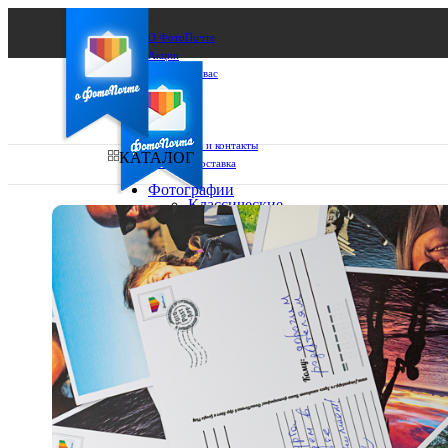
О ФотоПочте
Акции
Сделаем за вас
Бизнесу
FAQ
Франшиза
Поддержка и контакты
КАТАЛОГ
Оплата и доставка
Фотографии
Классические
фото
Ваш город:
10х10
10х15
Ваш регион доставки
13х18
15х15
Выберите из списка:
15х20
20х20
20х30
30х30
30х40
А4
Фото
в