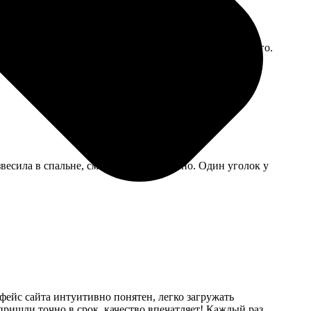
ься, в итоге висит теперь в гостиной, смотрится дорого.
весила в спальне, смотрятся современно. Один уголок у
фейс сайта интуитивно понятен, легко загружать
ришли точно в срок, качество впечатляет! Каждый раз