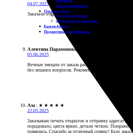
Магниты
04.07.2025
Пазлы магнитные
Одежда с Фото
Заказала открытки с доставкой в Волгодонск, остал
Футболки детские
Футболки для взрослых
Бьюти-боксы
Подарочные сертификаты
Алевтина Парамонова
:
★
★
★
★
★
05.06.2025
Вечные эмоции от заказа расписных открыток. Печ
без лишних вопросов. Рекомендую!
Аза
:
★
★
★
★
★
22.05.2025
Заказываю печать открыток и отправку адресату. П
порадовало, цвета яркие, детали четкие. Понравил
помялись. Спасибо за отличный сервис! Буду заказ