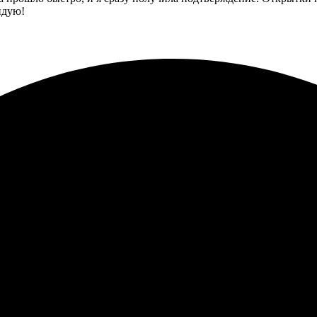
ндую!
ась простота оформления — сразу выбрала нужные фото и добави
печати на высоте. Радует, что есть возможность отправить напр
о. Выбор дизайна был на высоте. Печать сделана аккуратно, цве
.