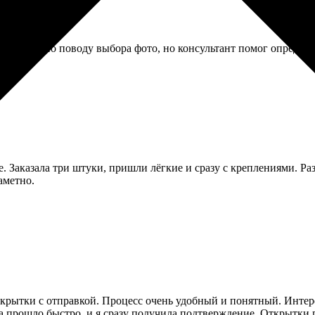
евалась по поводу выбора фото, но консультант помог определит
. Заказала три штуки, пришли лёгкие и сразу с креплениями. Раз
аметно.
ткрытки с отправкой. Процесс очень удобный и понятный. Интер
а прошло быстро, и я сразу получила подтверждение. Открытки п