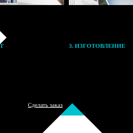
ЕТ
3. ИЗГОТОВЛЕНИЕ
подготовки заказа к печати
Оплатите заказ банковской кар
алисты могут связаться с Вами
оплаты получите подтверждение
му телефону или email для
описанием заказа. Когда отпра
я деталей.
вы получите письмо с трек-но
отслеживания.
Сделать заказ