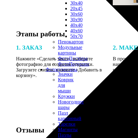
30х40
20х45
30х60
30х90
40х40
40х60
Этапы работы
50х70
Пенокартон
1. ЗАКАЗ
2. МАК
Модульные
картины
ФотоПостеры
Нажмите «Сделать заказ», выберите
В процессе 
ФотоПодушки
фотографию для создания открытки.
наши специ
Фотоcувениры
Загрузите снимок, нажмите «Добавить в
по указанно
Значки
корзину».
согласовани
Коврик
для
мыши
Кружки
Новогодние
шары
Пазл
картонный
Тарелки
Отзывы
Магниты
Пазлы