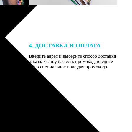
4. ДОСТАВКА И ОПЛАТА
той. После
Введите адрес и выберите способ доставки
 на email с
заказа. Если у вас есть промокод, введите
вим заказ
его в специальное поле для промокода.
мером для