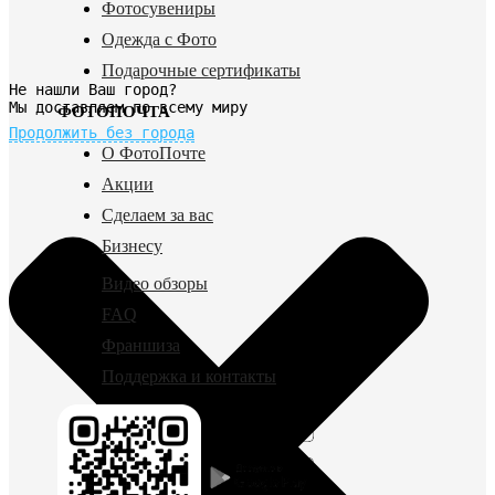
Фотосувениры
Одежда с Фото
Подарочные сертификаты
Не нашли Ваш город?
Мы доставляем по всему миру
ФОТОПОЧТА
Продолжить без города
О ФотоПочте
Акции
Сделаем за вас
Бизнесу
Видео обзоры
FAQ
Франшиза
Поддержка и контакты