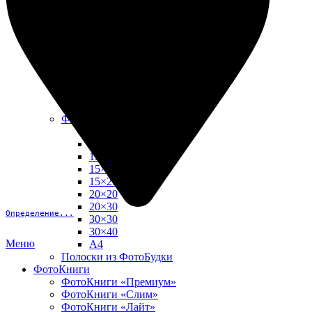
10х15
13х18
15х15
15х20
20х20
20х30
30х30
30х40
А4
Фото в рамке
10х10
10×15
13×18
15×15
15×20
20×20
20×30
Определение...
30×30
30×40
Меню
A4
Полоски из ФотоБудки
ФотоКниги
ФотоКниги «Премиум»
ФотоКниги «Слим»
ФотоКниги «Лайт»