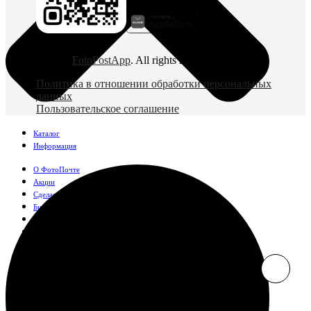
© 2026
FotoPostApp
. All rights reserved
Политика в отношении обработки персональных
данных
Пользовательское соглашение
Каталог
Информация
О ФотоПочте
Акции
Сделаем за вас
Бизнесу
FAQ
Франшиза
Поддержка и контакты
Оплата и доставка
Фотографии
Классические фото
10х10