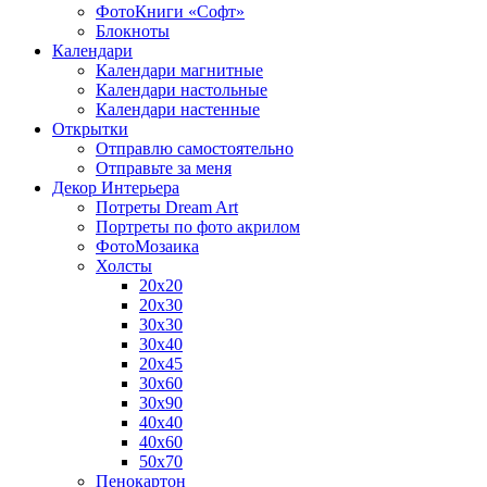
ФотоКниги «Софт»
Блокноты
Календари
Календари магнитные
Календари настольные
Календари настенные
Открытки
Отправлю самостоятельно
Отправьте за меня
Декор Интерьера
Потреты Dream Art
Портреты по фото акрилом
ФотоМозаика
Холсты
20х20
20х30
30х30
30х40
20х45
30х60
30х90
40х40
40х60
50х70
Пенокартон