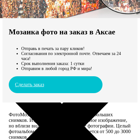
Не нашли Ваш город?
Мы доставляем по всему миру
Мозаика фото на заказ в Аксае
Продолжить без города
Отправь в печать за пару кликов!
Согласования по электронной почте. Отвечаем за 24
часа!
Срок выполнения заказа: 1 сутки
Отправим в любой город РФ и мира!
Сделать заказ
ФотоМозаика – это картина из сотен небольших
снимков. Издалека смотрится как единое изображение,
но вблизи видно, что это отдельные фотографии. Целый
фотоальбом в одной картине: помещается от 500 до 3000
снимков.