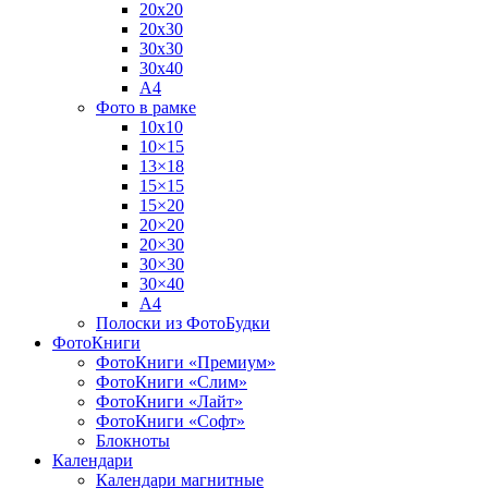
20х20
20х30
30х30
30х40
А4
Фото в рамке
10х10
10×15
13×18
15×15
15×20
20×20
20×30
30×30
30×40
A4
Полоски из ФотоБудки
ФотоКниги
ФотоКниги «Премиум»
ФотоКниги «Слим»
ФотоКниги «Лайт»
ФотоКниги «Софт»
Блокноты
Календари
Календари магнитные