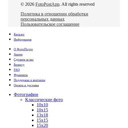
© 2026
FotoPostApp
. All rights reserved
Политика в отношении обработки
персональных данных
Пользовательское соглашение
Каталог
Информация
О ФотоПочте
Акции
Сделаем за вас
Бизнесу
FAQ
Франшиза
Поддержка и контакты
Оплата и доставка
Фотографии
Классические фото
10х10
10х15
13х18
15х15
15х20