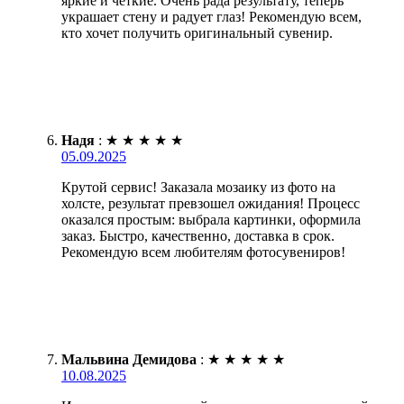
яркие и четкие. Очень рада результату, теперь
украшает стену и радует глаз! Рекомендую всем,
кто хочет получить оригинальный сувенир.
Надя
:
★
★
★
★
★
05.09.2025
Крутой сервис! Заказала мозаику из фото на
холсте, результат превзошел ожидания! Процесс
оказался простым: выбрала картинки, оформила
заказ. Быстро, качественно, доставка в срок.
Рекомендую всем любителям фотосувениров!
Мальвина Демидова
:
★
★
★
★
★
10.08.2025