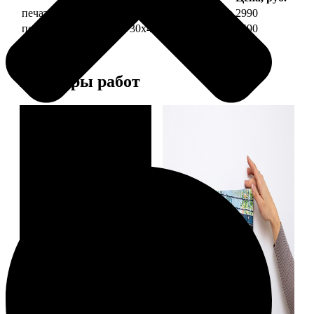
печать фото на холсте 30х40 на подрамнике
2990
печать фото на холсте 30х40 в раме
5490
Примеры работ