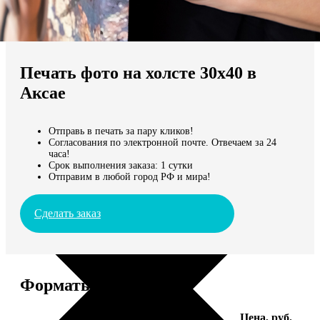
Не нашли Ваш город?
Мы доставляем по всему миру
Печать фото на холсте 30х40 в
Продолжить без города
Аксае
Отправь в печать за пару кликов!
Согласования по электронной почте. Отвечаем за 24
часа!
Срок выполнения заказа: 1 сутки
Отправим в любой город РФ и мира!
Сделать заказ
Форматы и цены
Услуга
Цена, руб.