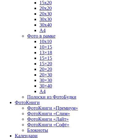
15х20
20х20
20х30
30х30
30х40
А4
Фото в рамке
10х10
10×15
13×18
15×15
15×20
20×20
20×30
30×30
30×40
A4
Полоски из ФотоБудки
ФотоКниги
ФотоКниги «Премиум»
ФотоКниги «Слим»
ФотоКниги «Лайт»
ФотоКниги «Софт»
Блокноты
Календари