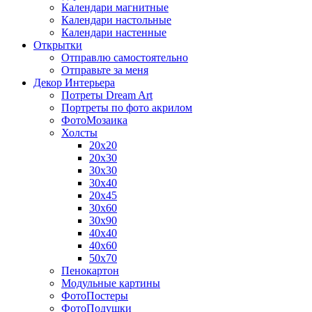
Календари магнитные
Календари настольные
Календари настенные
Открытки
Отправлю самостоятельно
Отправьте за меня
Декор Интерьера
Потреты Dream Art
Портреты по фото акрилом
ФотоМозаика
Холсты
20х20
20х30
30х30
30х40
20х45
30х60
30х90
40х40
40х60
50х70
Пенокартон
Модульные картины
ФотоПостеры
ФотоПодушки