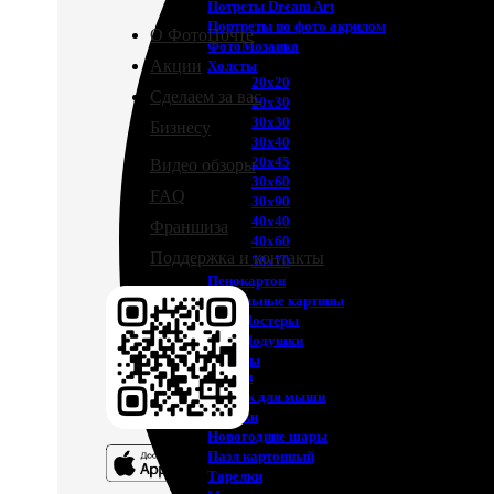
Потреты Dream Art
Портреты по фото акрилом
О ФотоПочте
ФотоМозаика
Акции
Холсты
20х20
Сделаем за вас
20х30
30х30
Бизнесу
30х40
20х45
Видео обзоры
30х60
FAQ
30х90
40х40
Франшиза
40х60
Поддержка и контакты
50х70
Пенокартон
Модульные картины
ФотоПостеры
ФотоПодушки
Фотоcувениры
Значки
Коврик для мыши
Кружки
Новогодние шары
Пазл картонный
Тарелки