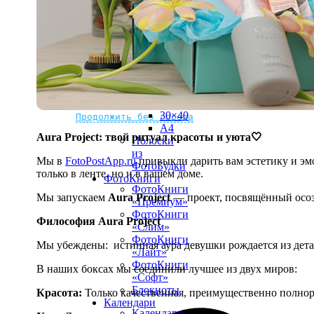
рамке
10х10
10×15
13×18
15×15
15×20
20×20
20×30
Не нашли Ваш город?
Мы доставляем по всему миру
30×30
30×40
Продолжить без города
A4
Aura Project: твой ритуал красоты и уюта🤍
Полоски
из
Мы в
FotoPostApp.ru
привыкли дарить вам эстетику и эмо
ФотоБудки
только в ленте, но и в вашем доме.
ФотоКниги
ФотоКниги
Мы запускаем
Aura Project
— проект, посвящённый осоз
«Премиум»
ФотоКниги
Философия Aura Project
«Слим»
ФотоКниги
Мы убеждены:
истинная аура девушки рождается из дет
«Лайт»
ФотоКниги
В наших боксах мы соединили лучшее из двух миров:
«Софт»
Блокноты
Красота:
Только качественная, преимущественно полнор
Календари
Календари