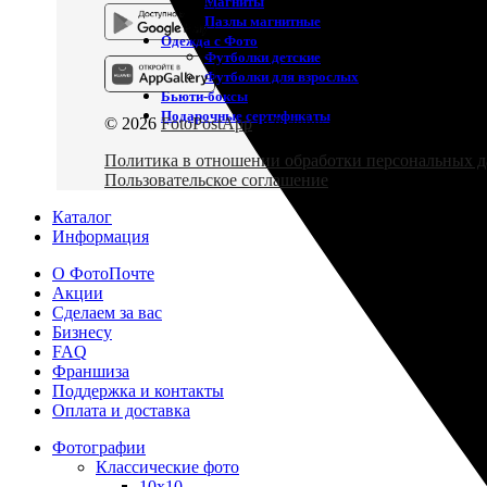
Магниты
Пазлы магнитные
Одежда с Фото
Футболки детские
Футболки для взрослых
Бьюти-боксы
Подарочные сертификаты
© 2026
FotoPostApp
. All rights reserved
Политика в отношении обработки персональных 
Пользовательское соглашение
Каталог
Информация
О ФотоПочте
Акции
Сделаем за вас
Бизнесу
FAQ
Франшиза
Поддержка и контакты
Оплата и доставка
Фотографии
Классические фото
10х10