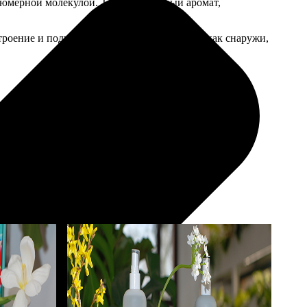
рфюмерной молекулой. Тонкий нишевый аромат,
строение и подчеркнут природное сияние — как снаружи,