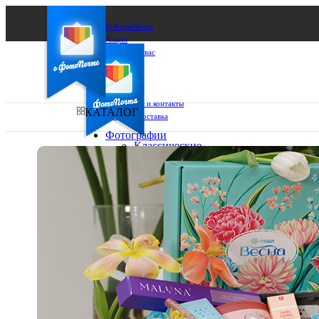
О ФотоПочте
Акции
Сделаем за вас
Бизнесу
FAQ
Франшиза
Поддержка и контакты
КАТАЛОГ
Оплата и доставка
Фотографии
Классические
фото
Ваш город:
10х10
10х15
Ваш регион доставки
13х18
15х15
Выберите из списка:
15х20
20х20
20х30
30х30
30х40
А4
Фото
в