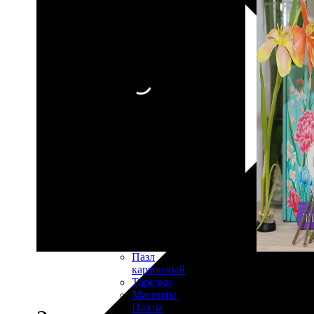
30х40
20х45
30х60
30х90
40х40
40х60
50х70
Пенокартон
Модульные
картины
ФотоПостеры
ФотоПодушки
Фотоcувениры
Значки
Коврик
для
мыши
Кружки
Новогодние
шары
Пазл
картонный
Тарелки
Магниты
Пазлы