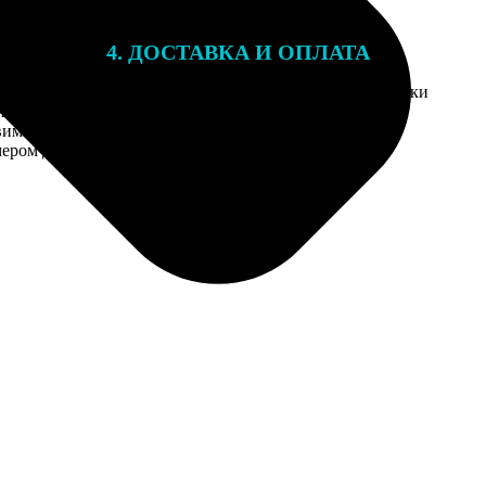
4. ДОСТАВКА И ОПЛАТА
той. После
Введите адрес и выберите способ доставки
 на email с
заказа.
им заказ,
мером для