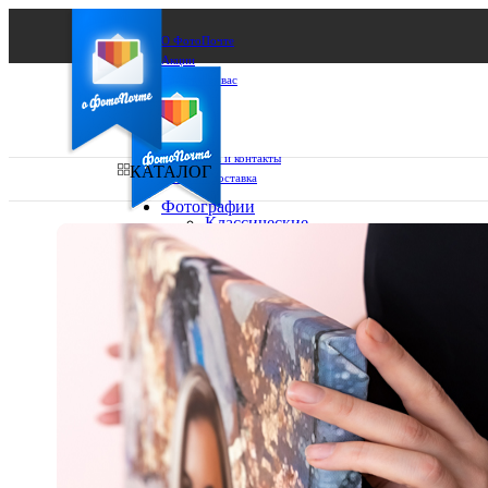
О ФотоПочте
Акции
Сделаем за вас
Бизнесу
FAQ
Франшиза
Поддержка и контакты
КАТАЛОГ
Оплата и доставка
Фотографии
Классические
фото
Ваш город:
10х10
10х15
Ваш регион доставки
13х18
15х15
Выберите из списка:
15х20
20х20
20х30
30х30
30х40
А4
Фото
в