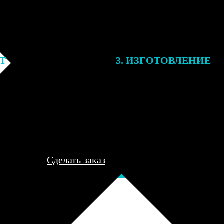
ЕТ
3. ИЗГОТОВЛЕНИЕ
подготовки заказа к печати
Оплатите заказ банковской кар
алисты могут связаться с Вами
оплаты получите подтверждение
му телефону или email для
описанием заказа. Когда отпра
я деталей.
вы получите письмо с трек-но
отслеживания.
Сделать заказ