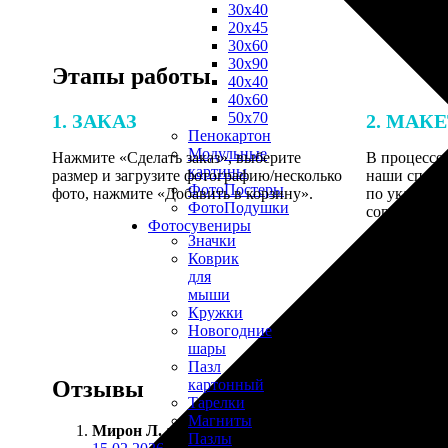
30х40
20х45
30х60
30х90
Этапы работы
40х40
40х60
50х70
1. ЗАКАЗ
2. МАК
Пенокартон
Модульные
Нажмите «Сделать заказ», выберите
В процессе 
картины
размер и загрузите фотографию/несколько
наши специ
ФотоПостеры
фото, нажмите «Добавить в корзину».
по указанно
ФотоПодушки
согласовани
Фотоcувениры
Значки
Коврик
для
мыши
Кружки
Новогодние
шары
Пазл
Отзывы
картонный
Тарелки
Магниты
Мирон Л.
:
Пазлы