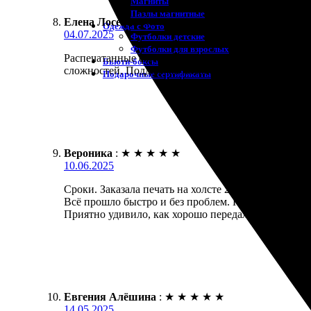
Магниты
Пазлы магнитные
Елена Лосева
:
★
★
★
★
★
Одежда с Фото
04.07.2025
Футболки детские
Футболки для взрослых
Распечатанные фотографии порадовали. Качество пе
Бьюти-боксы
сложностей. Поддержка на высоте, отвечают на во
Подарочные сертификаты
Вероника
:
★
★
★
★
★
10.06.2025
Сроки. Заказала печать на холсте 20х30. Чтобы офо
Всё прошло быстро и без проблем. Получила готово
Приятно удивило, как хорошо передался каждый ню
Евгения Алёшина
:
★
★
★
★
★
14.05.2025