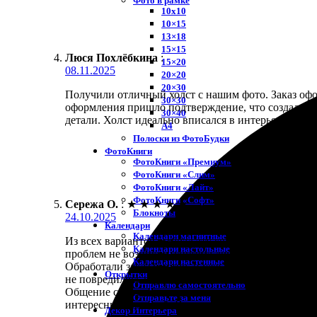
Фото в рамке
10х10
10×15
13×18
15×15
Люся Похлёбкина
:
15×20
08.11.2025
20×20
20×30
Получили отличный холст с нашим фото. Заказ офо
30×30
оформления пришло подтверждение, что создали зак
30×40
детали. Холст идеально вписался в интерьер. Нас
A4
Полоски из ФотоБудки
ФотоКниги
ФотоКниги «Премиум»
ФотоКниги «Слим»
ФотоКниги «Лайт»
ФотоКниги «Софт»
Сережа О.
:
★
★
★
★
★
Блокноты
24.10.2025
Календари
Календари магнитные
Из всех вариантов выбрал эту компанию для печати
Календари настольные
проблем не возникло, система дружелюбная.
Календари настенные
Обработали заказ быстро, и уже через несколько дн
Открытки
не повредилось в дороге.
Отправлю самостоятельно
Общение с сотрудниками на уровне: вежливые, го
Отправьте за меня
интересных решений. Все выполнено качественно и
Декор Интерьера