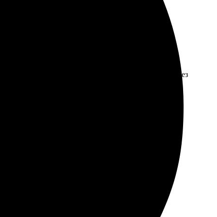
загрузить снимки. Доставка оперативная – курьер привез
на! Обязательно вернусь за новыми заказами.
 аккуратно. Рекомендую всем, кто ценит хорошие