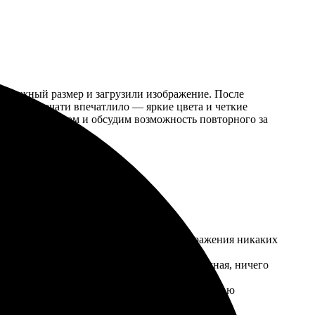
ли нужный размер и загрузили изображение. После
ачество печати впечатлило — яркие цвета и четкие
льны результатом и обсудим возможность повторного за
о и интуитивно. В процессе загрузки изображения никаких
а яркие, изображение четкое. Упаковка надежная, ничего
сделать свою атмосферу более уютной с помощью