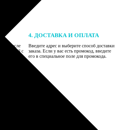
4. ДОСТАВКА И ОПЛАТА
той. После
Введите адрес и выберите способ доставки
 на email с
заказа. Если у вас есть промокод, введите
вим заказ
его в специальное поле для промокода.
мером для