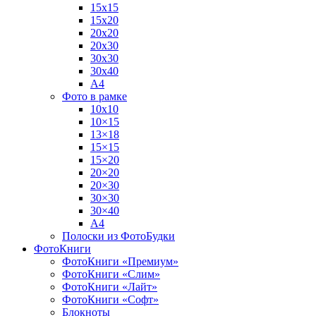
15х15
15х20
20х20
20х30
30х30
30х40
А4
Фото в рамке
10х10
10×15
13×18
15×15
15×20
20×20
20×30
30×30
30×40
A4
Полоски из ФотоБудки
ФотоКниги
ФотоКниги «Премиум»
ФотоКниги «Слим»
ФотоКниги «Лайт»
ФотоКниги «Софт»
Блокноты