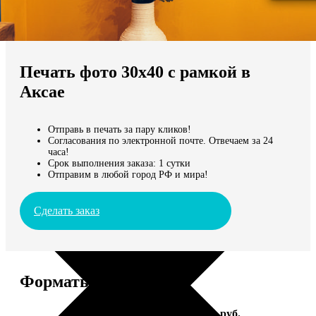
Не нашли Ваш город?
Мы доставляем по всему миру
Печать фото 30х40 с рамкой в
Продолжить без города
Аксае
Отправь в печать за пару кликов!
Согласования по электронной почте. Отвечаем за 24
часа!
Срок выполнения заказа: 1 сутки
Отправим в любой город РФ и мира!
Сделать заказ
Форматы и цены
Услуга
Цена, руб.