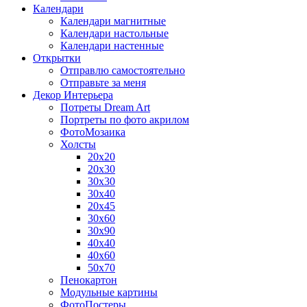
Календари
Календари магнитные
Календари настольные
Календари настенные
Открытки
Отправлю самостоятельно
Отправьте за меня
Декор Интерьера
Потреты Dream Art
Портреты по фото акрилом
ФотоМозаика
Холсты
20х20
20х30
30х30
30х40
20х45
30х60
30х90
40х40
40х60
50х70
Пенокартон
Модульные картины
ФотоПостеры