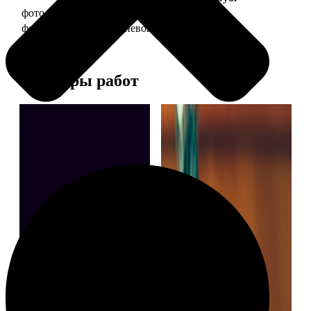
фото 30х40 в деревянной рамке
1490
фото 30х40 в алюминиевой рамке
2990
Примеры работ