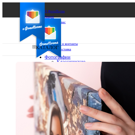
О ФотоПочте
Акции
Сделаем за вас
Бизнесу
FAQ
Франшиза
Поддержка и контакты
КАТАЛОГ
Оплата и доставка
Фотографии
Классические
фото
Ваш город:
10х10
10х15
Ваш регион доставки
13х18
15х15
Выберите из списка:
15х20
20х20
20х30
30х30
30х40
А4
Фото
в