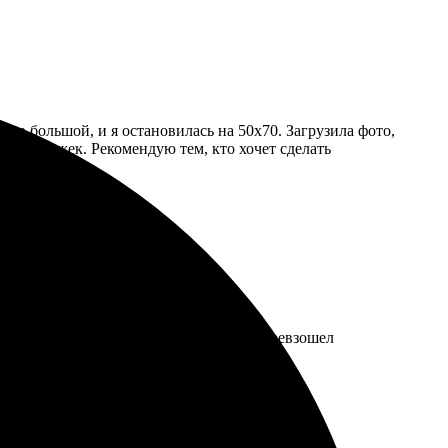
еров большой, и я остановилась на 50х70. Загрузила фото,
них задержек. Рекомендую тем, кто хочет сделать
рмления легкий и понятный. Результат превзошел