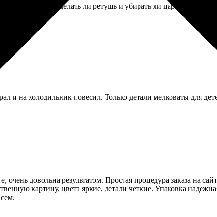
вонил, уточнил, делать ли ретушь и убирать ли царапины. Я отка
ал и на холодильник повесил. Только детали мелковаты для дет
, очень довольна результатом. Простая процедура заказа на сай
ественную картину, цвета яркие, детали четкие. Упаковка надежн
всем.