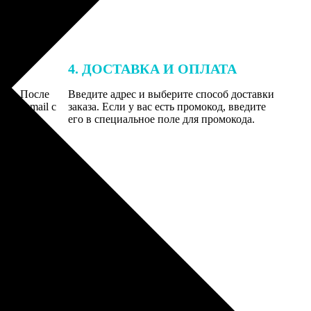
4. ДОСТАВКА И ОПЛАТА
той. После
Введите адрес и выберите способ доставки
 на email с
заказа. Если у вас есть промокод, введите
вим заказ
его в специальное поле для промокода.
мером для