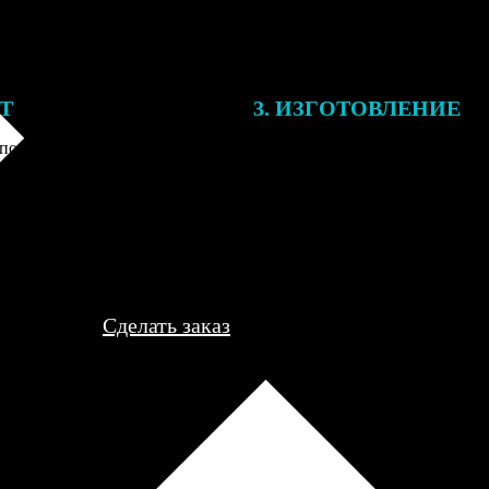
ЕТ
3. ИЗГОТОВЛЕНИЕ
подготовки заказа к печати
Оплатите заказ банковской кар
алисты могут связаться с Вами
оплаты получите подтверждение
му телефону или email для
описанием заказа. Когда отпра
я деталей.
вы получите письмо с трек-но
отслеживания.
Сделать заказ