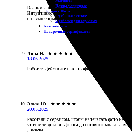
Магниты
Пазлы магнитные
Возникла необходимость распечатать фото на холст
Одежда с Фото
Интуитивно понятный интерфейс сайта, легко загр
Футболки детские
и насыщенные. Теперь планирую еще раз обращатьс
Футболки для взрослых
Бьюти-боксы
Подарочные сертификаты
Лира Н.
:
★
★
★
★
★
18.06.2025
Работет. Действительно профессиональная команда!
Эльза Ю.
:
★
★
★
★
★
20.05.2025
Работали с сервисом, чтобы напечатать фото на холс
уточнили детали. Дорога до готового заказа заняла
друзьям.