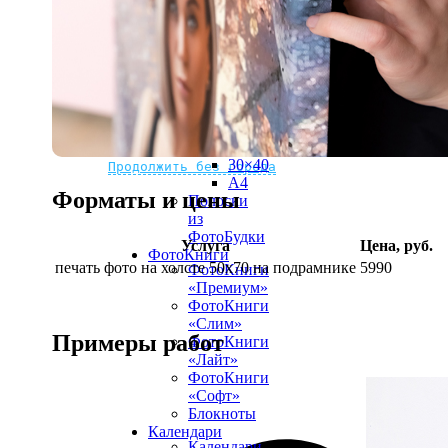
рамке
10х10
10×15
13×18
15×15
15×20
20×20
20×30
Не нашли Ваш город?
Мы доставляем по всему миру
30×30
30×40
Продолжить без города
A4
Форматы и цены
Полоски
из
ФотоБудки
Услуга
Цена, руб.
ФотоКниги
печать фото на холсте 50х70 на подрамнике
5990
ФотоКниги
«Премиум»
ФотоКниги
«Слим»
Примеры работ
ФотоКниги
«Лайт»
ФотоКниги
«Софт»
Блокноты
Календари
Календари