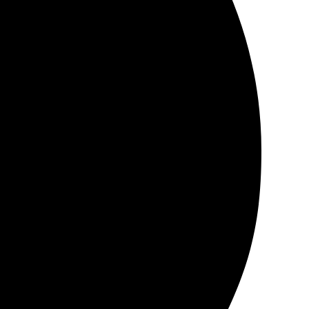
ростым и быстрым. Загрузила изображение, выбрала
жная, ничего не повредилось. Теперь этот холст
олучил шикарное оформление. Всё идеально, цвет