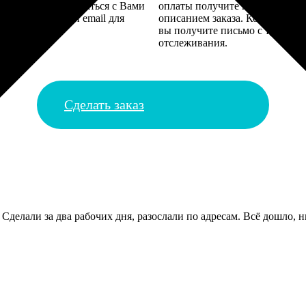
алисты могут связаться с Вами
оплаты получите подтверждение
му телефону или email для
описанием заказа. Когда отпра
я деталей.
вы получите письмо с трек-но
отслеживания.
Сделать заказ
Сделали за два рабочих дня, разослали по адресам. Всё дошло, 