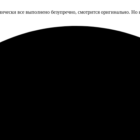
ически все выполнено безупречно, смотрится оригинально. Но из
е. Заказала портреты по фотографии, процесс оказался просты
 Напечатали быстро, качество отличное, цвета яркие. Упаковка 
бязательно вернусь снова.
о фотографии, всё прошло легко. Выбор формата оказался просты