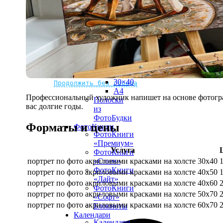
рамке
10х10
10×15
13×18
15×15
15×20
20×20
20×30
Не нашли Ваш город?
Мы доставляем по всему миру
30×30
30×40
Продолжить без города
A4
Профессиональный художник напишет на основе фотограф
Полоски
вас долгие годы.
из
ФотоБудки
Форматы и цены
ФотоКниги
ФотоКниги
«Премиум»
Услуга
ФотоКниги
портрет по фото акриловыми красками на холсте 30х40
«Слим»
ФотоКниги
портрет по фото акриловыми красками на холсте 40х50
«Лайт»
портрет по фото акриловыми красками на холсте 40х60
ФотоКниги
портрет по фото акриловыми красками на холсте 50х70
«Софт»
портрет по фото акриловыми красками на холсте 60х70
Блокноты
Календари
Календари