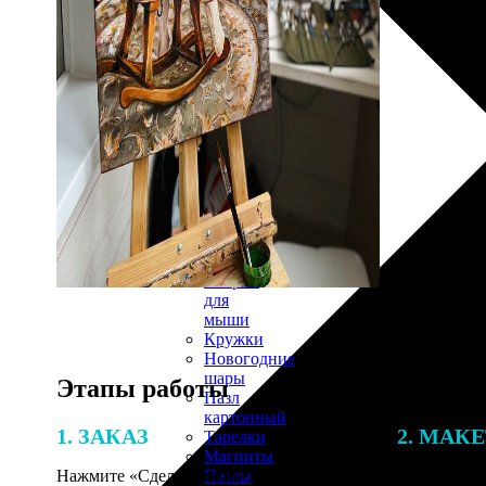
30х40
20х45
30х60
30х90
40х40
40х60
50х70
Пенокартон
Модульные
картины
ФотоПостеры
ФотоПодушки
Фотоcувениры
Значки
Коврик
для
мыши
Кружки
Новогодние
шары
Этапы работы
Пазл
картонный
1. ЗАКАЗ
2. МАК
Тарелки
Магниты
Пазлы
Нажмите «Сделать заказ», выберите
В процессе 