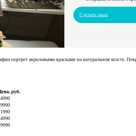
Сделать заказ
ии портрет акриловыми красками на натуральном холсте. Покрое
Цена, руб.
14990
19990
21990
24990
29990