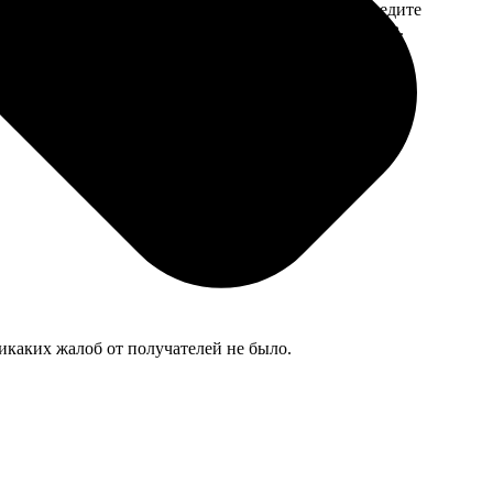
 на email с
заказа. Если у вас есть промокод, введите
вим заказ
его в специальное поле для промокода.
мером для
никаких жалоб от получателей не было.