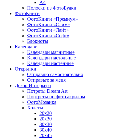
A4
Полоски из ФотоБудки
ФотоКниги
ФотоКниги «Премиум»
ФотоКниги «Слим»
ФотоКниги «Лайт»
ФотоКниги «Софт»
Блокноты
Календари
Календари магнитные
Календари настольные
Календари настенные
Открытки
Отправлю самостоятельно
Отправьте за меня
Декор Интерьера
Потреты Dream Art
Портреты по фото акрилом
ФотоМозаика
Холсты
20х20
20х30
30х30
30х40
20х45