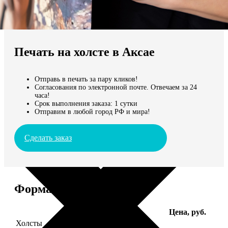
Не нашли Ваш город?
Мы доставляем по всему миру
Печать на холсте в Аксае
Продолжить без города
Отправь в печать за пару кликов!
Согласования по электронной почте. Отвечаем за 24
часа!
Срок выполнения заказа: 1 сутки
Отправим в любой город РФ и мира!
Сделать заказ
Форматы и цены
Услуга
Цена, руб.
Холсты