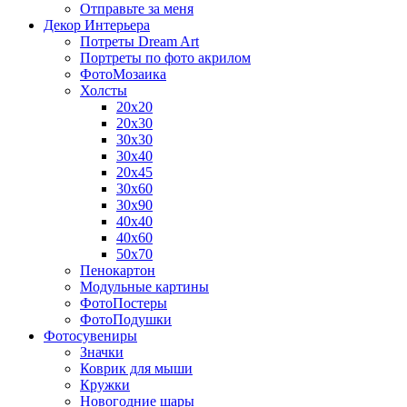
Отправьте за меня
Декор Интерьера
Потреты Dream Art
Портреты по фото акрилом
ФотоМозаика
Холсты
20х20
20х30
30х30
30х40
20х45
30х60
30х90
40х40
40х60
50х70
Пенокартон
Модульные картины
ФотоПостеры
ФотоПодушки
Фотоcувениры
Значки
Коврик для мыши
Кружки
Новогодние шары