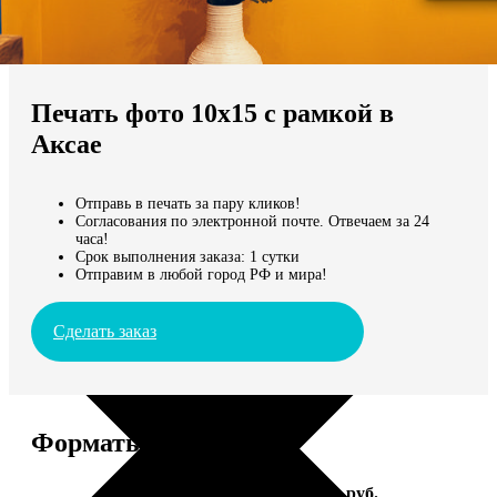
Не нашли Ваш город?
Мы доставляем по всему миру
Печать фото 10х15 с рамкой в
Продолжить без города
Аксае
Отправь в печать за пару кликов!
Согласования по электронной почте. Отвечаем за 24
часа!
Срок выполнения заказа: 1 сутки
Отправим в любой город РФ и мира!
Сделать заказ
Форматы и цены
Услуга
Цена, руб.