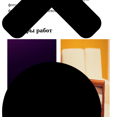
фото 10х15 в деревянной рамке
340
фото 10х15 в алюминиевой рамке
1490
Примеры работ