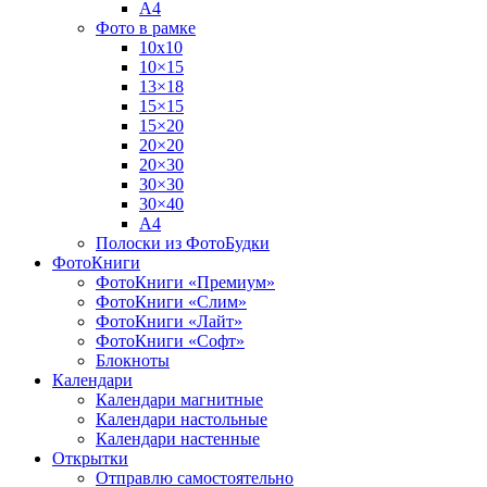
А4
Фото в рамке
10х10
10×15
13×18
15×15
15×20
20×20
20×30
30×30
30×40
A4
Полоски из ФотоБудки
ФотоКниги
ФотоКниги «Премиум»
ФотоКниги «Слим»
ФотоКниги «Лайт»
ФотоКниги «Софт»
Блокноты
Календари
Календари магнитные
Календари настольные
Календари настенные
Открытки
Отправлю самостоятельно