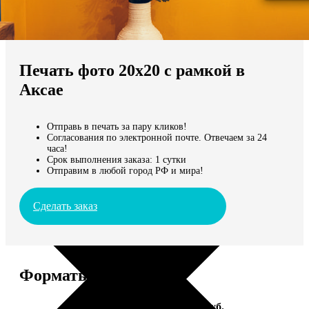
Не нашли Ваш город?
Мы доставляем по всему миру
Печать фото 20х20 с рамкой в
Продолжить без города
Аксае
Отправь в печать за пару кликов!
Согласования по электронной почте. Отвечаем за 24
часа!
Срок выполнения заказа: 1 сутки
Отправим в любой город РФ и мира!
Сделать заказ
Форматы и цены
Услуга
Цена, руб.