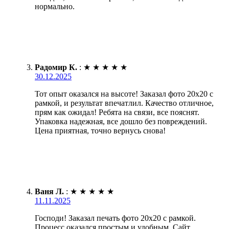
нормально.
Радомир К.
:
★
★
★
★
★
30.12.2025
Тот опыт оказался на высоте! Заказал фото 20х20 с
рамкой, и результат впечатлил. Качество отличное,
прям как ожидал! Ребята на связи, все пояснят.
Упаковка надежная, все дошло без повреждений.
Цена приятная, точно вернусь снова!
Ваня Л.
:
★
★
★
★
★
11.11.2025
Господи! Заказал печать фото 20х20 с рамкой.
Процесс оказался простым и удобным. Сайт