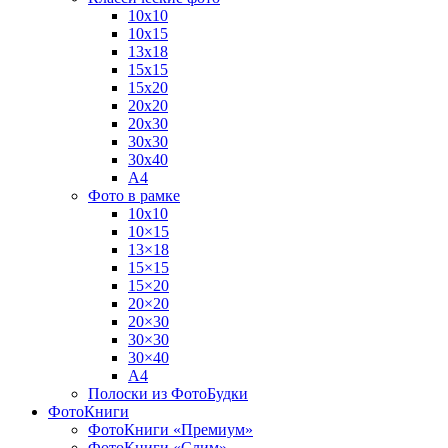
10х10
10х15
13х18
15х15
15х20
20х20
20х30
30х30
30х40
А4
Фото в рамке
10х10
10×15
13×18
15×15
15×20
20×20
20×30
30×30
30×40
A4
Полоски из ФотоБудки
ФотоКниги
ФотоКниги «Премиум»
ФотоКниги «Слим»