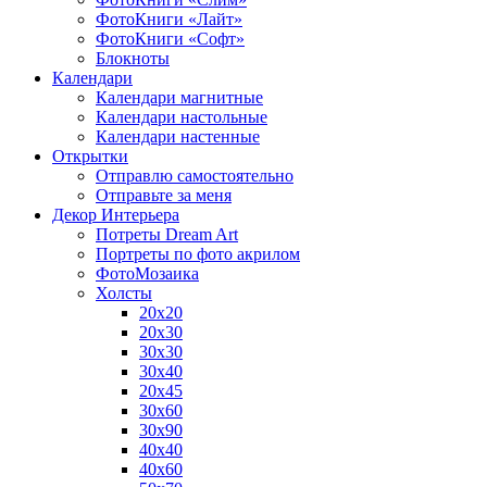
ФотоКниги «Лайт»
ФотоКниги «Софт»
Блокноты
Календари
Календари магнитные
Календари настольные
Календари настенные
Открытки
Отправлю самостоятельно
Отправьте за меня
Декор Интерьера
Потреты Dream Art
Портреты по фото акрилом
ФотоМозаика
Холсты
20х20
20х30
30х30
30х40
20х45
30х60
30х90
40х40
40х60