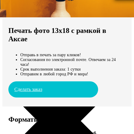
Не нашли Ваш город?
Мы доставляем по всему миру
Печать фото 13х18 с рамкой в
Продолжить без города
Аксае
Отправь в печать за пару кликов!
Согласования по электронной почте. Отвечаем за 24
часа!
Срок выполнения заказа: 1 сутки
Отправим в любой город РФ и мира!
Сделать заказ
Форматы и цены
Услуга
Цена, руб.