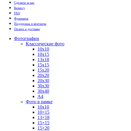
Сделаем за вас
Бизнесу
FAQ
Франшиза
Поддержка и контакты
Оплата и доставка
Фотографии
Классические фото
10х10
10х15
13х18
15х15
15х20
20х20
20х30
30х30
30х40
А4
Фото в рамке
10х10
10×15
13×18
15×15
15×20