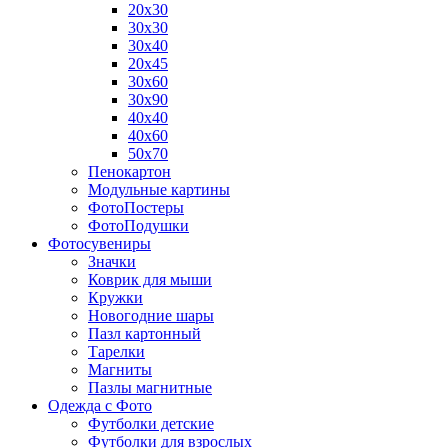
20х30
30х30
30х40
20х45
30х60
30х90
40х40
40х60
50х70
Пенокартон
Модульные картины
ФотоПостеры
ФотоПодушки
Фотоcувениры
Значки
Коврик для мыши
Кружки
Новогодние шары
Пазл картонный
Тарелки
Магниты
Пазлы магнитные
Одежда с Фото
Футболки детские
Футболки для взрослых