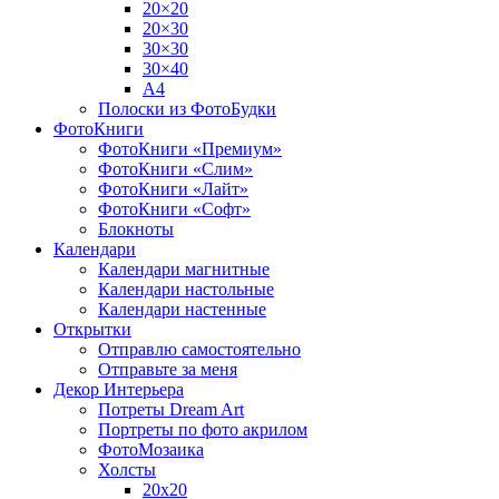
20×20
20×30
30×30
30×40
A4
Полоски из ФотоБудки
ФотоКниги
ФотоКниги «Премиум»
ФотоКниги «Слим»
ФотоКниги «Лайт»
ФотоКниги «Софт»
Блокноты
Календари
Календари магнитные
Календари настольные
Календари настенные
Открытки
Отправлю самостоятельно
Отправьте за меня
Декор Интерьера
Потреты Dream Art
Портреты по фото акрилом
ФотоМозаика
Холсты
20х20