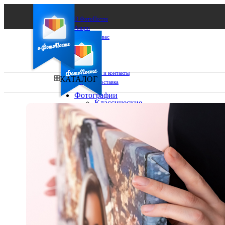
О ФотоПочте
Акции
Сделаем за вас
Бизнесу
FAQ
Франшиза
Поддержка и контакты
КАТАЛОГ
Оплата и доставка
Фотографии
Классические
фото
Ваш город:
10х10
10х15
Ваш регион доставки
13х18
15х15
Выберите из списка:
15х20
20х20
20х30
30х30
30х40
А4
Фото
в