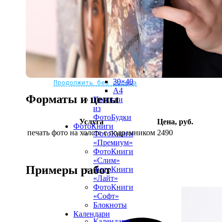
рамке
10х10
10×15
13×18
15×15
15×20
20×20
20×30
Не нашли Ваш город?
Мы доставляем по всему миру
30×30
30×40
Продолжить без города
A4
Форматы и цены
Полоски
из
ФотоБудки
Услуга
Цена, руб.
ФотоКниги
печать фото на холсте с подрамником
2490
ФотоКниги
«Премиум»
ФотоКниги
«Слим»
Примеры работ
ФотоКниги
«Лайт»
ФотоКниги
«Софт»
Блокноты
Календари
Календари