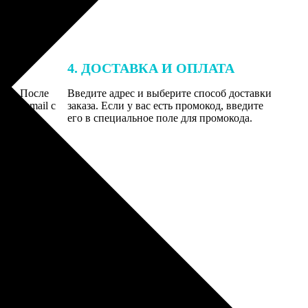
4. ДОСТАВКА И ОПЛАТА
той. После
Введите адрес и выберите способ доставки
 на email с
заказа. Если у вас есть промокод, введите
вим заказ
его в специальное поле для промокода.
мером для