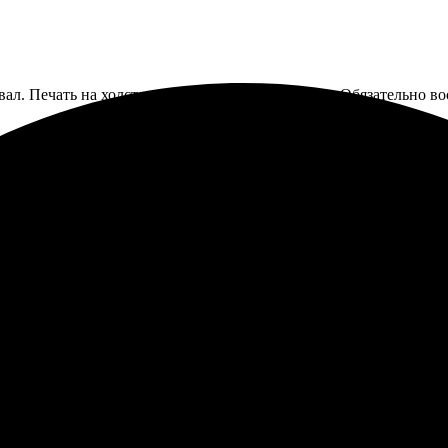
вал. Печать на холсте великолепная, цвета яркие. Обязательно в
стался доволен! Всё быстро, оперативно и без лишних вопросов. К
минания в достойном виде!