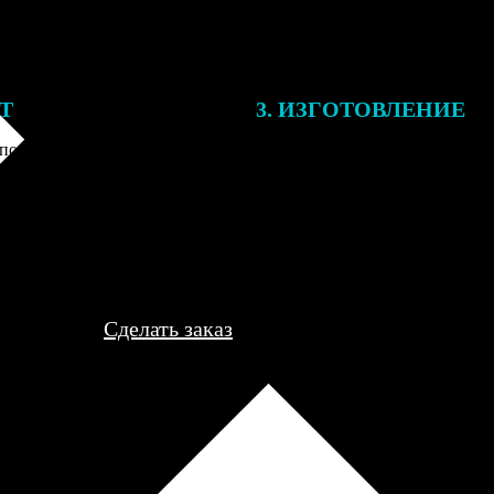
ЕТ
3. ИЗГОТОВЛЕНИЕ
подготовки заказа к печати
Оплатите заказ банковской кар
алисты могут связаться с Вами
оплаты получите подтверждение
му телефону или email для
описанием заказа. Когда отпра
я деталей.
вы получите письмо с трек-но
отслеживания.
Сделать заказ