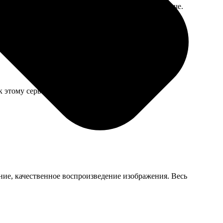
емного усилили, но это даже лучше, смотрится четче.
к этому сервису, менять нет причин.
ние, качественное воспроизведение изображения. Весь
.