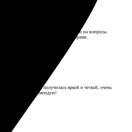
жки отработала отлично, быстро ответили на вопросы.
ендую обращаться сюда за фотосувенирами.
рузил фото. Картинка получилась яркой и четкой, очень
высоком уровне, рекомендую!