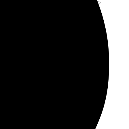
ала формат, оформила заказ. Оперативно связались,
мендую всем!
 яркие и насыщенные. Всё сделано аккуратно, картинка
илась шикарной!