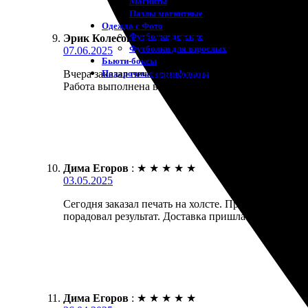
Магниты
Пазлы магнитные
Одежда с Фото
Футболки детские
Эрик Колесов
:
★
★
★
★
★
Футболки для взрослых
07.06.2025
Бьюти-боксы
Подарочные сертификаты
Вчера заказал печать на холсте. Все быстро и удоб
Работа выполнена в срок, пришло аккуратно упако
Дима Егоров
:
★
★
★
★
★
03.05.2025
Сегодня заказал печать на холсте. Процесс оказалс
порадовал результат. Доставка пришла вовремя, уп
Дима Егоров
:
★
★
★
★
★