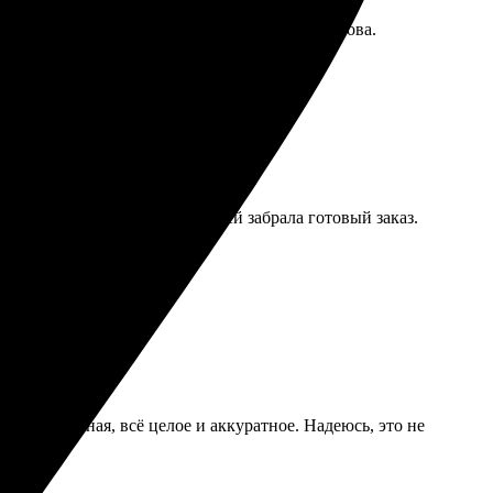
всё хорошо упаковано. Обязательно вернусь снова.
ла их на сайт. Через пару дней забрала готовый заказ.
оспользуюсь услугами снова!
овка надежная, всё целое и аккуратное. Надеюсь, это не