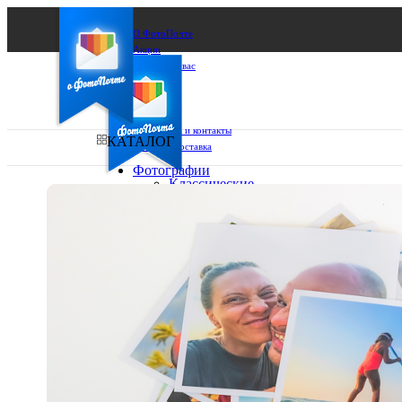
О ФотоПочте
Акции
Сделаем за вас
Бизнесу
FAQ
Франшиза
Поддержка и контакты
КАТАЛОГ
Оплата и доставка
Фотографии
Классические
фото
Ваш город:
10х10
10х15
Ваш регион доставки
13х18
15х15
Выберите из списка:
15х20
20х20
20х30
30х30
30х40
А4
Фото
в