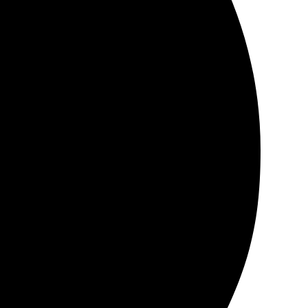
Рекомендую!
егко оформить заказ, выбрал нужные параметры и
дений. Я полностью удовлетворён результатом и смело