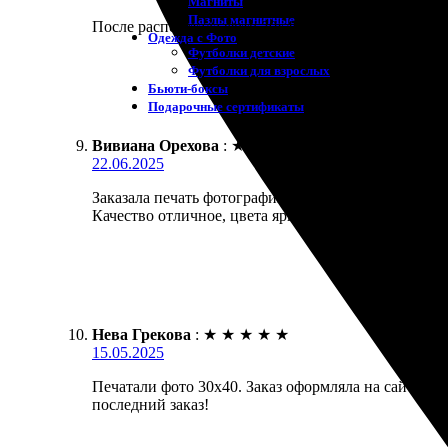
Магниты
Пазлы магнитные
После распечатала фото 30х40. Качество отличное, 
Одежда с Фото
Футболки детские
Футболки для взрослых
Бьюти-боксы
Подарочные сертификаты
Вивиана Орехова
:
★
★
★
★
★
22.06.2025
Заказала печать фотографии 30х40 в Аксае. Процесс
Качество отличное, цвета яркие, детали четкие. О
Нева Грекова
:
★
★
★
★
★
15.05.2025
Печатали фото 30х40. Заказ оформляла на сайте, вс
последний заказ!