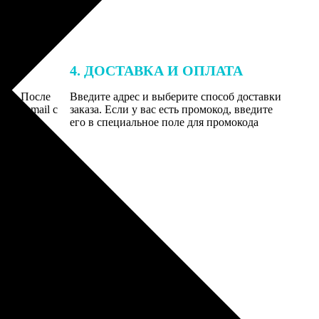
4. ДОСТАВКА И ОПЛАТА
той. После
Введите адрес и выберите способ доставки
 на email с
заказа. Если у вас есть промокод, введите
вим заказ
его в специальное поле для промокода
мером для