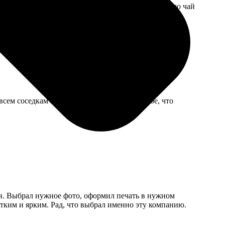
 — получилось, что часть лица обрезало. Теперь пью чай
сем соседкам показала. Для меня это главное, что
ен. Выбрал нужное фото, оформил печать в нужном
етким и ярким. Рад, что выбрал именно эту компанию.