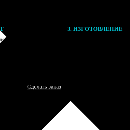
ЕТ
3. ИЗГОТОВЛЕНИЕ
подготовки заказа к печати
Оплатите заказ банковской кар
алисты могут связаться с Вами
оплаты получите подтверждение
му телефону или email для
описанием заказа. Когда отпра
я деталей.
вы получите письмо с трек-но
отслеживания.
Сделать заказ