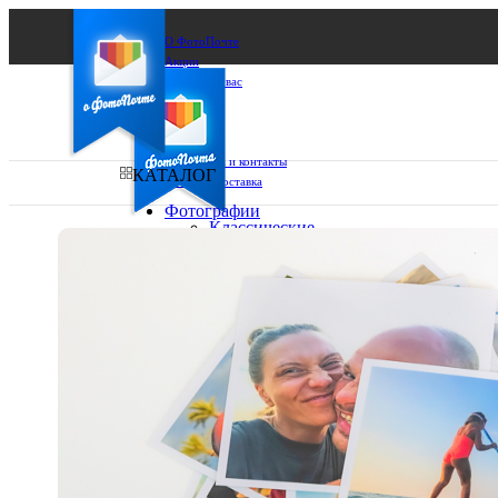
О ФотоПочте
Акции
Сделаем за вас
Бизнесу
FAQ
Франшиза
Поддержка и контакты
КАТАЛОГ
Оплата и доставка
Фотографии
Классические
фото
Ваш город:
10х10
10х15
Ваш регион доставки
13х18
15х15
Выберите из списка:
15х20
20х20
20х30
30х30
30х40
А4
Фото
в