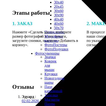
30х40
20х45
30х60
Этапы работы
30х90
40х40
1. ЗАКАЗ
2. МАК
40х60
50х70
Нажмите «Сделать заказ», выберите
В процессе 
Пенокартон
размер фотографий и тип бумаги,
наши специ
Модульные
загрузите снимки, нажмите «Добавить в
по указанно
картины
корзину».
согласовани
ФотоПостеры
ФотоПодушки
Фотоcувениры
Значки
Коврик
для
мыши
Кружки
Новогодние
шары
Отзывы
Пазл
картонный
Тарелки
Эдуард
:
Магниты
02.02.2026
Пазлы