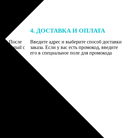
4. ДОСТАВКА И ОПЛАТА
той. После
Введите адрес и выберите способ доставки
 на email с
заказа. Если у вас есть промокод, введите
вим заказ
его в специальное поле для промокода
мером для