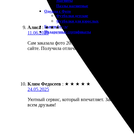
Магниты
Пазлы магнитные
Одежда с Фото
Футболки детские
Футболки для взрослых
Бьюти-боксы
Алиса
:
★
★
★
★
★
Подарочные сертификаты
11.06.2025
Сам заказала фото 20х30. Всё сделано быстро и ка
сайте. Получила отличную печать, цвета яркие, дет
Клим Федосеев
:
★
★
★
★
★
24.05.2025
Уютный сервис, который впечатляет. Заказал печа
всем друзьям!