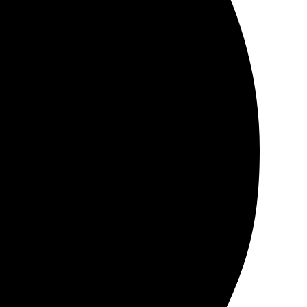
еталям.
удобный и интуитивный. Всю информацию быстро нашла.
ендую всем!