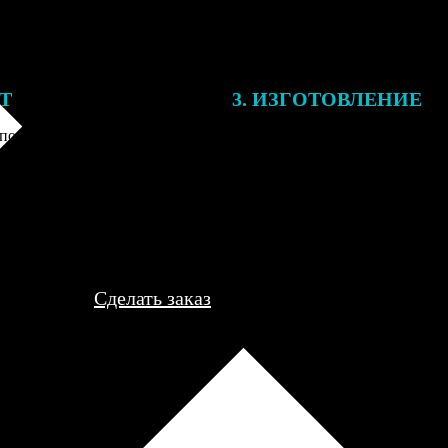
ЕТ
3. ИЗГОТОВЛЕНИЕ
подготовки заказа к печати
Оплатите заказ банковской кар
алисты могут связаться с Вами
оплаты получите подтверждение
му телефону или email для
описанием заказа. Когда отпра
я деталей.
вы получите письмо с трек-но
отслеживания.
Сделать заказ