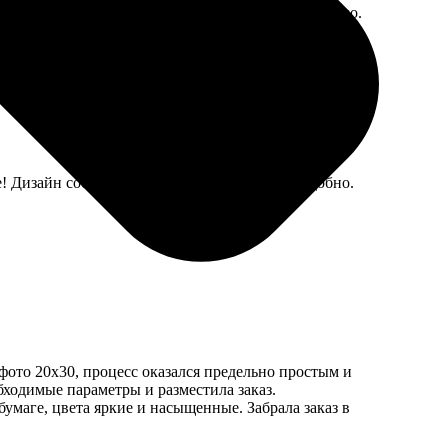
мые простые, пришлось докупать красивые отдельно.
! Дизайн собирала сама в их редакторе, это удобно.
фото 20х30, процесс оказался предельно простым и
ходимые параметры и разместила заказ.
умаге, цвета яркие и насыщенные. Забрала заказ в