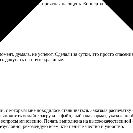
ска. Бумага плотная, приятная на ощупь. Конверты положили са
мент, думала, не успеют. Сделали за сутки, это просто спасение
ь докупать на почте красивые.
, с которым мне доводилось сталкиваться. Заказала распечатку 
полнить онлайн: загрузила файл, выбрала формат, указала необ
 вопросы мгновенно. Печать выполнена на высококачественной б
езусловно, рекомендую всем, кто ценит качество и удобство.