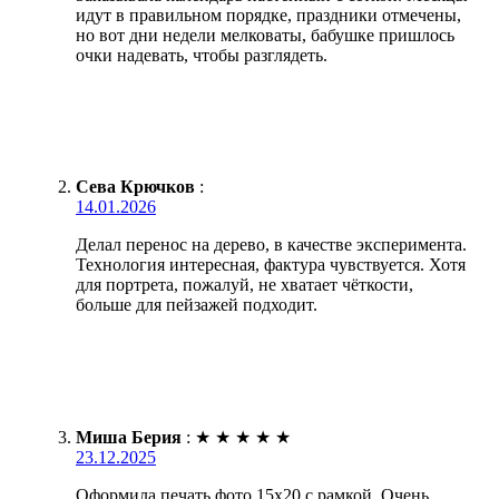
идут в правильном порядке, праздники отмечены,
но вот дни недели мелковаты, бабушке пришлось
очки надевать, чтобы разглядеть.
Сева Крючков
:
14.01.2026
Делал перенос на дерево, в качестве эксперимента.
Технология интересная, фактура чувствуется. Хотя
для портрета, пожалуй, не хватает чёткости,
больше для пейзажей подходит.
Миша Берия
:
★
★
★
★
★
23.12.2025
Оформила печать фото 15х20 с рамкой. Очень