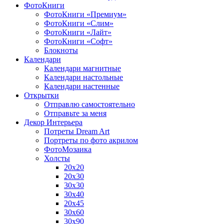
ФотоКниги
ФотоКниги «Премиум»
ФотоКниги «Слим»
ФотоКниги «Лайт»
ФотоКниги «Софт»
Блокноты
Календари
Календари магнитные
Календари настольные
Календари настенные
Открытки
Отправлю самостоятельно
Отправьте за меня
Декор Интерьера
Потреты Dream Art
Портреты по фото акрилом
ФотоМозаика
Холсты
20х20
20х30
30х30
30х40
20х45
30х60
30х90