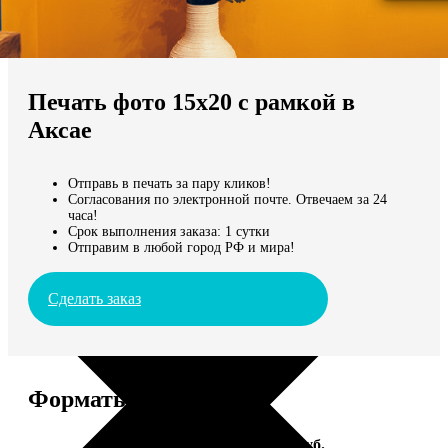
Не нашли Ваш город?
Мы доставляем по всему миру
Печать фото 15х20 с рамкой в
Продолжить без города
Аксае
Отправь в печать за пару кликов!
Согласования по электронной почте. Отвечаем за 24
часа!
Срок выполнения заказа: 1 сутки
Отправим в любой город РФ и мира!
Сделать заказ
Форматы и цены
Услуга
Цена, руб.