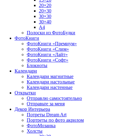
20×20
20×30
30×30
30×40
A4
Полоски из ФотоБудки
ФотоКниги
ФотоКниги «Премиум»
ФотоКниги «Слим»
ФотоКниги «Лайт»
ФотоКниги «Софт»
Блокноты
Календари
Календари магнитные
Календари настольные
Календари настенные
Открытки
Отправлю самостоятельно
Отправьте за меня
Декор Интерьера
Потреты Dream Art
Портреты по фото акрилом
ФотоМозаика
Холсты