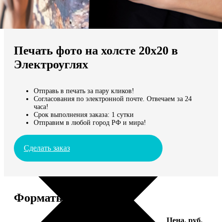
Не нашли Ваш город?
Мы доставляем по всему миру
Печать фото на холсте 20х20 в
Продолжить без города
Электроуглях
Отправь в печать за пару кликов!
Согласования по электронной почте. Отвечаем за 24
часа!
Срок выполнения заказа: 1 сутки
Отправим в любой город РФ и мира!
Сделать заказ
Форматы и цены
Услуга
Цена, руб.