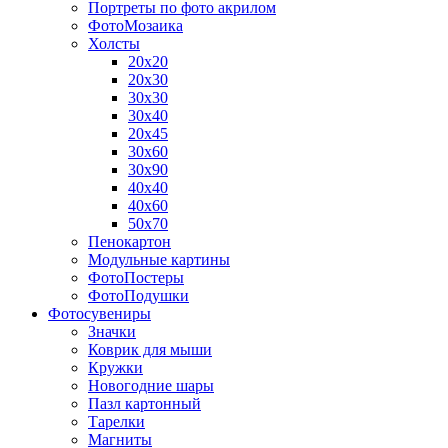
Портреты по фото акрилом
ФотоМозаика
Холсты
20х20
20х30
30х30
30х40
20х45
30х60
30х90
40х40
40х60
50х70
Пенокартон
Модульные картины
ФотоПостеры
ФотоПодушки
Фотоcувениры
Значки
Коврик для мыши
Кружки
Новогодние шары
Пазл картонный
Тарелки
Магниты