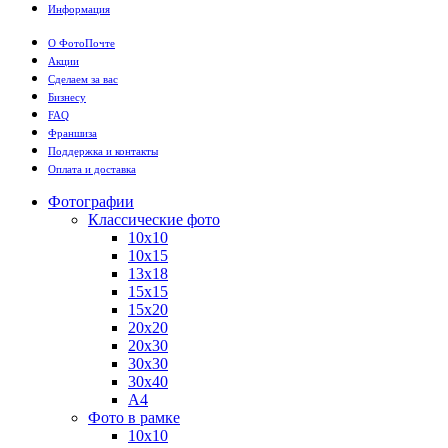
Информация
О ФотоПочте
Акции
Сделаем за вас
Бизнесу
FAQ
Франшиза
Поддержка и контакты
Оплата и доставка
Фотографии
Классические фото
10х10
10х15
13х18
15х15
15х20
20х20
20х30
30х30
30х40
А4
Фото в рамке
10х10