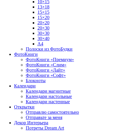
10×15
13×18
15×15
15×20
20×20
20×30
30×30
30×40
A4
Полоски из ФотоБудки
ФотоКниги
ФотоКниги «Премиум»
ФотоКниги «Слим»
ФотоКниги «Лайт»
ФотоКниги «Софт»
Блокноты
Календари
Календари магнитные
Календари настольные
Календари настенные
Открытки
Отправлю самостоятельно
Отправьте за меня
Декор Интерьера
Потреты Dream Art