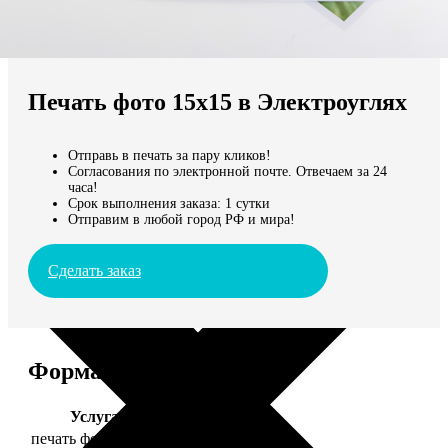
Не нашли Ваш город?
Мы доставляем по всему миру
Печать фото 15х15 в Электроуглях
Продолжить без города
Отправь в печать за пару кликов!
Согласования по электронной почте. Отвечаем за 24
часа!
Срок выполнения заказа: 1 сутки
Отправим в любой город РФ и мира!
Сделать заказ
Форматы и цены
Услуга
Цена, руб.
печать фото 15х15
43