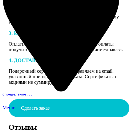
2. МАКЕТ
В процессе подготовки заказа к печати наши
специалисты могут связаться с Вами по указанному
телефону или email для согласования деталей.
3. ИЗГОТОВЛЕНИЕ
Оплатите заказ банковской картой. После оплаты
получите подтверждение на email с описанием заказа.
4. ДОСТАВКА И ОПЛАТА
Подарочный сертификат мы отправляем на email,
указанный при оформлении заказа. Сертификаты с
акциями не суммируются.
Определение...
Меню
Сделать заказ
Отзывы