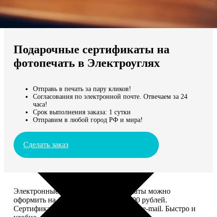
Не нашли Ваш город?
Мы доставляем по всему миру
Подарочные сертификаты на
Продолжить без города
фотопечать в Электроуглях
Отправь в печать за пару кликов!
Согласования по электронной почте. Отвечаем за 24
часа!
Срок выполнения заказа: 1 сутки
Отправим в любой город РФ и мира!
Сделать заказ
Электронные подарочные сертификаты можно
оформить на сумму от 1 000 до 25 000 рублей.
Сертификат вы сможете отправить по e-mail. Быстро и