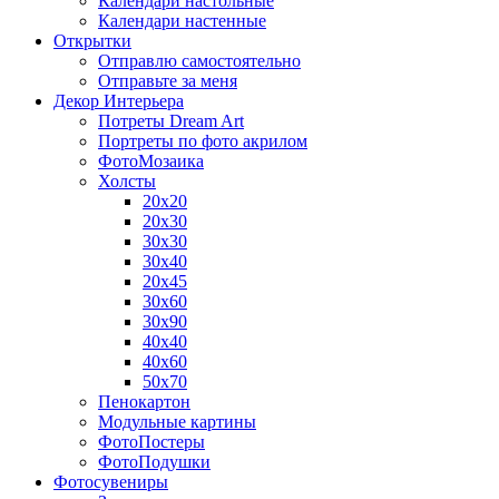
Календари настольные
Календари настенные
Открытки
Отправлю самостоятельно
Отправьте за меня
Декор Интерьера
Потреты Dream Art
Портреты по фото акрилом
ФотоМозаика
Холсты
20х20
20х30
30х30
30х40
20х45
30х60
30х90
40х40
40х60
50х70
Пенокартон
Модульные картины
ФотоПостеры
ФотоПодушки
Фотоcувениры