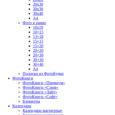
20х30
30х30
30х40
А4
Фото в рамке
10х10
10×15
13×18
15×15
15×20
20×20
20×30
30×30
30×40
A4
Полоски из ФотоБудки
ФотоКниги
ФотоКниги «Премиум»
ФотоКниги «Слим»
ФотоКниги «Лайт»
ФотоКниги «Софт»
Блокноты
Календари
Календари магнитные