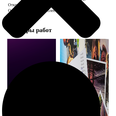
Открытка А5 "отправим за Вас"
150
Открытка А5 6 шт и более
от 890
Примеры работ