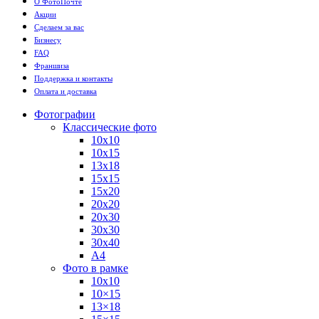
О ФотоПочте
Акции
Сделаем за вас
Бизнесу
FAQ
Франшиза
Поддержка и контакты
Оплата и доставка
Фотографии
Классические фото
10х10
10х15
13х18
15х15
15х20
20х20
20х30
30х30
30х40
А4
Фото в рамке
10х10
10×15
13×18