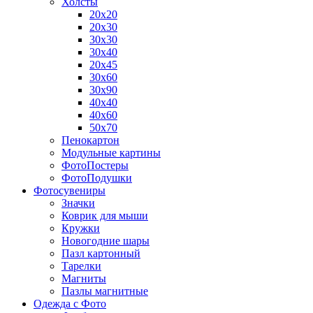
Холсты
20х20
20х30
30х30
30х40
20х45
30х60
30х90
40х40
40х60
50х70
Пенокартон
Модульные картины
ФотоПостеры
ФотоПодушки
Фотоcувениры
Значки
Коврик для мыши
Кружки
Новогодние шары
Пазл картонный
Тарелки
Магниты
Пазлы магнитные
Одежда с Фото