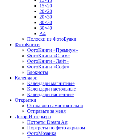
15×15
15×20
20×20
20×30
30×30
30×40
A4
Полоски из ФотоБудки
ФотоКниги
ФотоКниги «Премиум»
ФотоКниги «Слим»
ФотоКниги «Лайт»
ФотоКниги «Софт»
Блокноты
Календари
Календари магнитные
Календари настольные
Календари настенные
Открытки
Отправлю самостоятельно
Отправьте за меня
Декор Интерьера
Потреты Dream Art
Портреты по фото акрилом
ФотоМозаика