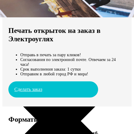
Не нашли Ваш город?
Мы доставляем по всему миру
Печать открыток на заказ в
Продолжить без города
Электроуглях
Отправь в печать за пару кликов!
Согласования по электронной почте. Отвечаем за 24
часа!
Срок выполнения заказа: 1 сутки
Отправим в любой город РФ и мира!
Сделать заказ
Форматы и цены
Услуга
Цена, руб.