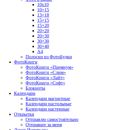
10х10
10×15
13×18
15×15
15×20
20×20
20×30
30×30
30×40
A4
Полоски из ФотоБудки
ФотоКниги
ФотоКниги «Премиум»
ФотоКниги «Слим»
ФотоКниги «Лайт»
ФотоКниги «Софт»
Блокноты
Календари
Календари магнитные
Календари настольные
Календари настенные
Открытки
Отправлю самостоятельно
Отправьте за меня
Декор Интерьера