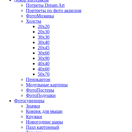
Потреты Dream Art
Портреты по фото акрилом
ФотоМозаика
Холсты
20х20
20х30
30х30
30х40
20х45
30х60
30х90
40х40
40х60
50х70
Пенокартон
Модульные картины
ФотоПостеры
ФотоПодушки
Фотоcувениры
Значки
Коврик для мыши
Кружки
Новогодние шары
Пазл картонный