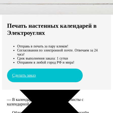
Не нашли Ваш город?
Мы доставляем по всему миру
Печать настенных календарей в
Продолжить без города
Электроуглях
Отправь в печать за пару кликов!
Согласования по электронной почте. Отвечаем за 24
часа!
Срок выполнения заказа: 1 сутки
Отправим в любой город РФ и мира!
Сделать заказ
— В календаре 13 листов: обложка+листы с
календарной сеткой.
— Обложка для календаря стандартная, дизайн