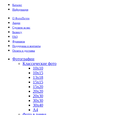
Каталог
Информация
О ФотоПочте
Акции
Сделаем за вас
Бизнесу
FAQ
Франшиза
Поддержка и контакты
Оплата и доставка
Фотографии
Классические фото
10х10
10х15
13х18
15х15
15х20
20х20
20х30
30х30
30х40
А4
Фото в рамке