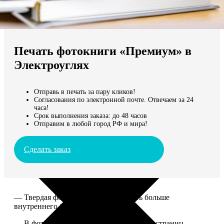
Не нашли Ваш город?
Мы доставляем по всему миру
Печать фотокниги «Премиум» в
Продолжить без города
Электроуглях
Отправь в печать за пару кликов!
Согласования по электронной почте. Отвечаем за 24
часа!
Срок выполнения заказа: до 48 часов
Отправим в любой город РФ и мира!
Сделать заказ
— Твердая фотообложка, размер чуть больше
внутреннего блока.
— В фотокниге может быть от 20 до 100 страниц.