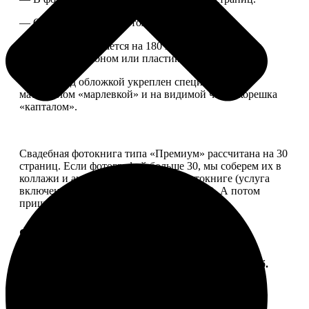
— Страницы плотные, толщина 1 мм.
— Книга раскрывается на 180 градусов, развороты
укреплены картоном или пластиком.
— Блок под обложкой укреплен специальным
материалом «марлевкой» и на видимой части корешка
«капталом».
Свадебная фотокнига типа «Премиум» рассчитана на 30
страниц. Если фотографий больше 30, мы соберем их в
коллажи и аккуратно разместим в фотокниге (услуга
включена, стоимость останется прежней). А потом
пришлем вам на согласование развороты.
Форматы и цены
Услуга
Цена, руб.
ФотоКнига "Премиум" 10x10
от 2490
ФотоКнига "Премиум" 10x15
от 2890