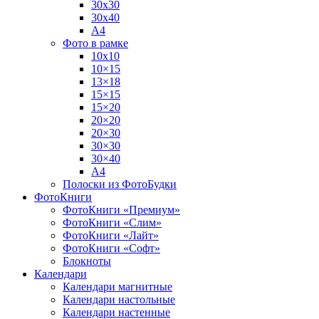
30х30
30х40
А4
Фото в рамке
10х10
10×15
13×18
15×15
15×20
20×20
20×30
30×30
30×40
A4
Полоски из ФотоБудки
ФотоКниги
ФотоКниги «Премиум»
ФотоКниги «Слим»
ФотоКниги «Лайт»
ФотоКниги «Софт»
Блокноты
Календари
Календари магнитные
Календари настольные
Календари настенные