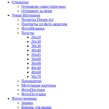
Открытки
Отправлю самостоятельно
Отправьте за меня
Декор Интерьера
Потреты Dream Art
Портреты по фото акрилом
ФотоМозаика
Холсты
20х20
20х30
30х30
30х40
20х45
30х60
30х90
40х40
40х60
50х70
Пенокартон
Модульные картины
ФотоПостеры
ФотоПодушки
Фотоcувениры
Значки
Коврик для мыши