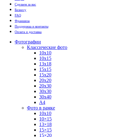
Сделаем за вас
Бизнесу
FAQ
Франшиза
Поддержка и контакты
Оплата и доставка
Фотографии
Классические фото
10х10
10х15
13х18
15х15
15х20
20х20
20х30
30х30
30х40
А4
Фото в рамке
10х10
10×15
13×18
15×15
15×20