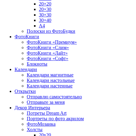
20×20
20×30
30×30
30×40
A4
Полоски из ФотоБудки
ФотоКниги
ФотоКниги «Премиум»
ФотоКниги «Слим»
ФотоКниги «Лайт»
ФотоКниги «Софт»
Блокноты
Календари
Календари магнитные
Календари настольные
Календари настенные
Открытки
Отправлю самостоятельно
Отправьте за меня
Декор Интерьера
Потреты Dream Art
Портреты по фото акрилом
ФотоМозаика
Холсты
20х20