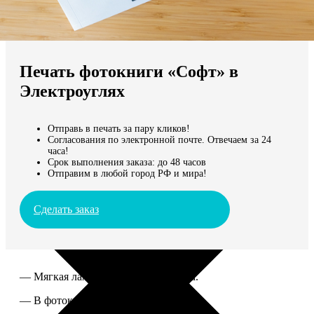
Не нашли Ваш город?
Мы доставляем по всему миру
Печать фотокниги «Софт» в
Продолжить без города
Электроуглях
Отправь в печать за пару кликов!
Согласования по электронной почте. Отвечаем за 24
часа!
Срок выполнения заказа: до 48 часов
Отправим в любой город РФ и мира!
Сделать заказ
— Мягкая ламинированная обложка.
— В фотокниге от 60 до 300 страниц.