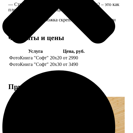
— Страницы из бумаги плотностью 170 г/м2 – это как
плотные страницы глянцевого журнала.
— Страницы и обложка скреплены металлическими
болтами.
Форматы и цены
Услуга
Цена, руб.
ФотоКнига "Софт" 20х20
от 2990
ФотоКнига "Софт" 20х30
от 3490
Примеры работ