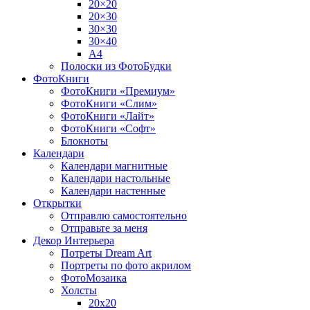
20×20
20×30
30×30
30×40
A4
Полоски из ФотоБудки
ФотоКниги
ФотоКниги «Премиум»
ФотоКниги «Слим»
ФотоКниги «Лайт»
ФотоКниги «Софт»
Блокноты
Календари
Календари магнитные
Календари настольные
Календари настенные
Открытки
Отправлю самостоятельно
Отправьте за меня
Декор Интерьера
Потреты Dream Art
Портреты по фото акрилом
ФотоМозаика
Холсты
20х20