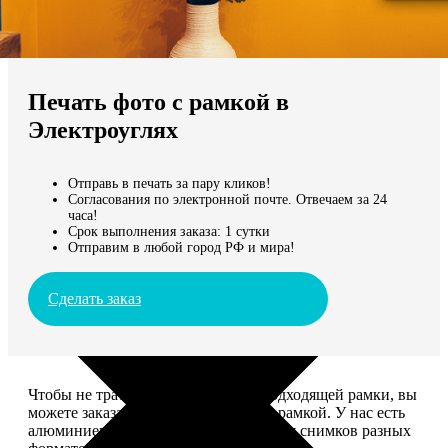
Не нашли Ваш город?
Мы доставляем по всему миру
Печать фото с рамкой в
Продолжить без города
Электроуглях
Отправь в печать за пару кликов!
Согласования по электронной почте. Отвечаем за 24
часа!
Срок выполнения заказа: 1 сутки
Отправим в любой город РФ и мира!
Сделать заказ
Чтобы не тратить время на поиск подходящей рамки, вы
можете заказать печать фото сразу с рамкой. У нас есть
алюминиевые и деревянные рамки для снимков разных