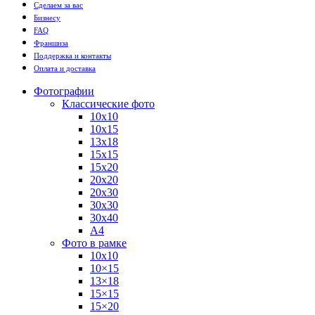
Сделаем за вас
Бизнесу
FAQ
Франшиза
Поддержка и контакты
Оплата и доставка
Фотографии
Классические фото
10х10
10х15
13х18
15х15
15х20
20х20
20х30
30х30
30х40
А4
Фото в рамке
10х10
10×15
13×18
15×15
15×20