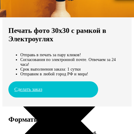
Не нашли Ваш город?
Мы доставляем по всему миру
Печать фото 30х30 с рамкой в
Продолжить без города
Электроуглях
Отправь в печать за пару кликов!
Согласования по электронной почте. Отвечаем за 24
часа!
Срок выполнения заказа: 1 сутки
Отправим в любой город РФ и мира!
Сделать заказ
Форматы и цены
Услуга
Цена, руб.