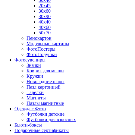
30х40
20х45
30х60
30х90
40х40
40х60
50х70
Пенокартон
Модульные картины
ФотоПостеры
ФотоПодушки
Фотоcувениры
Значки
Коврик для мыши
Кружки
Новогодние шары
Пазл картонный
Тарелки
Магниты
Пазлы магнитные
Одежда с Фото
Футболки детские
Футболки для взрослых
Бьюти-боксы
Подарочные сертификаты