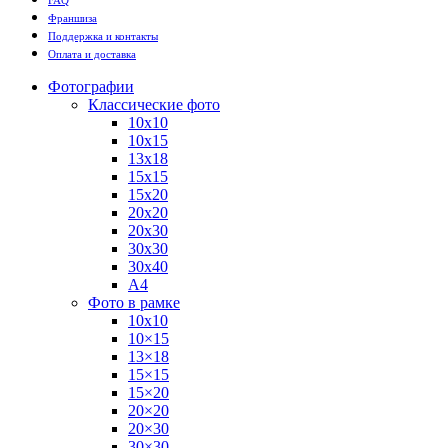
Франшиза
Поддержка и контакты
Оплата и доставка
Фотографии
Классические фото
10х10
10х15
13х18
15х15
15х20
20х20
20х30
30х30
30х40
А4
Фото в рамке
10х10
10×15
13×18
15×15
15×20
20×20
20×30
30×30