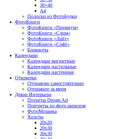
30×40
A4
Полоски из ФотоБудки
ФотоКниги
ФотоКниги «Премиум»
ФотоКниги «Слим»
ФотоКниги «Лайт»
ФотоКниги «Софт»
Блокноты
Календари
Календари магнитные
Календари настольные
Календари настенные
Открытки
Отправлю самостоятельно
Отправьте за меня
Декор Интерьера
Потреты Dream Art
Портреты по фото акрилом
ФотоМозаика
Холсты
20х20
20х30
30х30