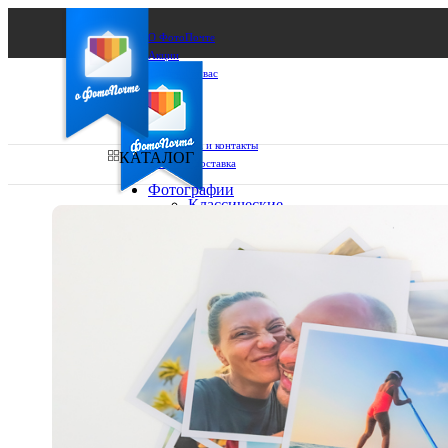
О ФотоПочте
Акции
Сделаем за вас
Бизнесу
FAQ
Франшиза
Поддержка и контакты
КАТАЛОГ
Оплата и доставка
Фотографии
Классические
фото
Ваш город:
10х10
10х15
Ваш регион доставки
13х18
15х15
Выберите из списка:
15х20
20х20
20х30
30х30
30х40
А4
Фото
в