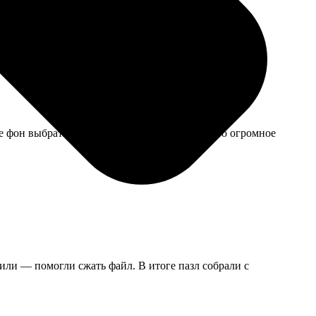
фон выбрать. Успела всё подать в срок, за что огромное
тили — помогли сжать файл. В итоге пазл собрали с