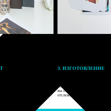
ЕТ
3. ИЗГОТОВЛЕНИЕ
подготовки заказа к печати
Оплатите заказ банковской кар
алисты могут связаться с Вами
оплаты получите подтверждение
му телефону или email для
описанием заказа. Когда отпра
я деталей.
вы получите письмо с трек-но
отслеживания.