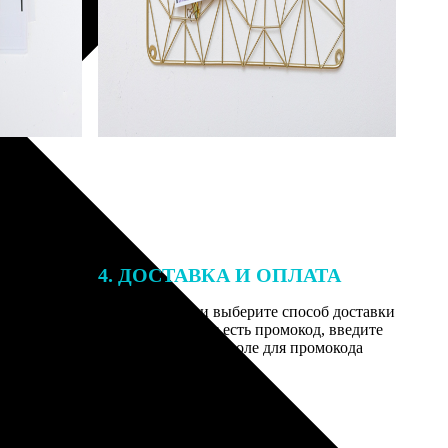
4. ДОСТАВКА И ОПЛАТА
той. После
Введите адрес и выберите способ доставки
 на email с
заказа. Если у вас есть промокод, введите
вим заказ
его в специальное поле для промокода
мером для