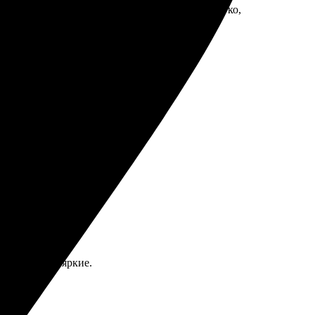
нии, все быстро нашел. Оформление прошло легко,
лен!
комендую всем!
фии четкие и яркие.