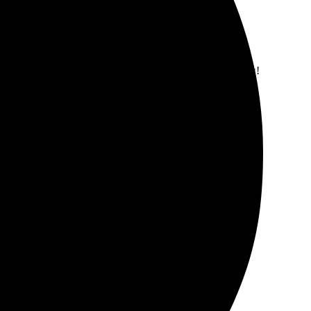
ыбрать размер и загрузить файлы. Ожидала несколько
м состоянии. Обязательно вернусь за новыми заказами!
риалы, яркие цвета. Всё сделано на совесть.